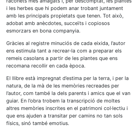
raconets més amagats i, per descomptat, les plantes
i les herbes que hi podem anar trobant juntament
amb les principals propietats que tenen. Tot això,
adobat amb anècdotes, succeïts i copiosos
esmorzars en bona companyia.
Gràcies al registre minuciós de cada eixida, l’autor
ens estimula tant a recrear-la com a preparar els
remeis casolans a partir de les plantes que ens
recomana recollir en cada època.
El llibre està impregnat d’estima per la terra, i per la
natura, de la mà de les memòries recreades per
l’autor, com també la dels parents i amics que el van
guiar. En l’obra trobem la transcripció de moltes
altres memòries inscrites en el patrimoni col·lectiu i
que ens ajuden a transitar per camins no tan sols
físics, sinó també emotius.