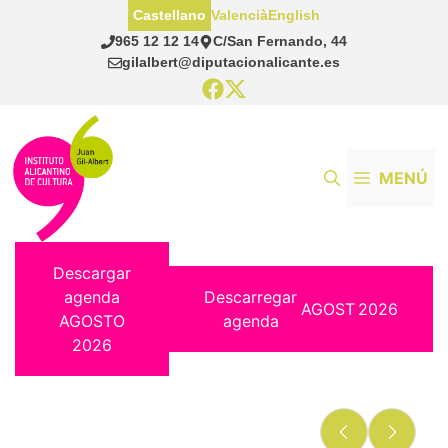
Saltar
Castellano
Valencià
English
al
965 12 12 14
C/San Fernando, 44
contenido
gilalbert@diputacionalicante.es
MENÚ
Descargar
agenda
Descarregar
AGOST
2026
AGOSTO
agenda
2026