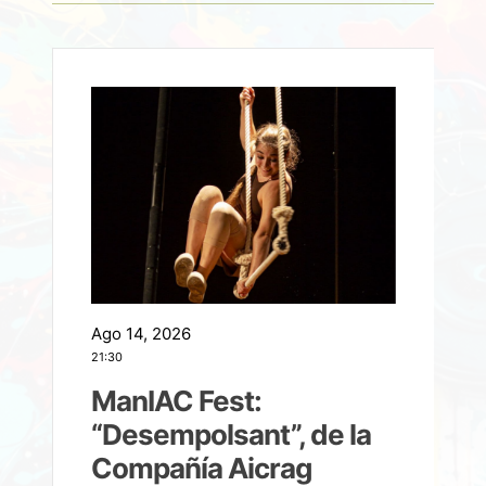
Ago 14, 2026
A
21:30
21
ManIAC Fest:
a
“Desempolsant”, de la
Compañía Aicrag