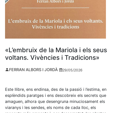
«L’embruix de la Mariola i els seus
voltans. Vivències i Tradicions»
FERRAN ALBORS I JORDÀ
29/05/2026
Este llibre, ens endinsa, des de la passió i l’estima, en
esplèndids paratges i ens descobreix els secrets que
amaguen, alhora que desengruna minuciosament els
viaranys i les sendes, els noms de cada lloc, els