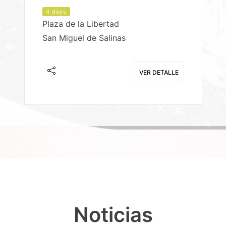
4 days
Plaza de la Libertad
P
San Miguel de Salinas
X
E
VER DETALLE
Noticias