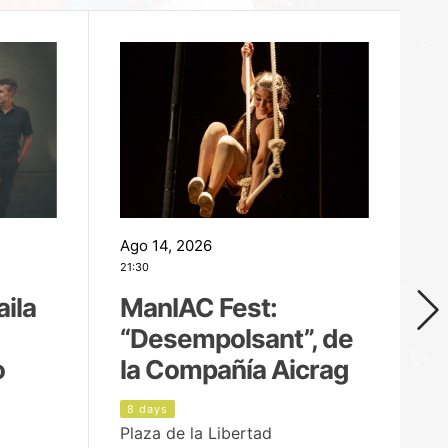
Ago 14, 2026
Ag
21:30
21
aila
ManIAC Fest:
M
“Desempolsant”, de
“
o
la Compañía Aicrag
D
8 days
9
Plaza de la Libertad
Pa