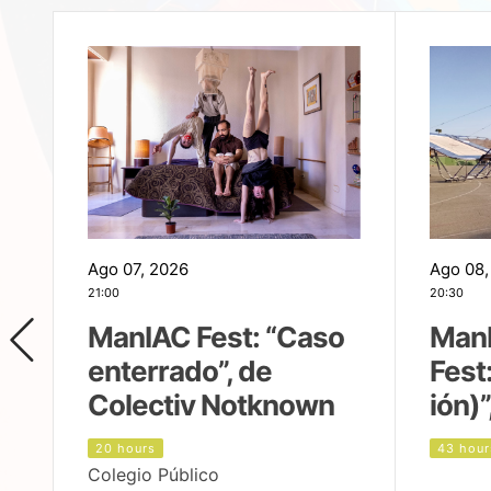
Ago 07, 2026
Ago 08,
21:00
20:30
ManIAC Fest: “Caso
Man
enterrado”, de
Fest
Colectiv Notknown
ión)”
20 hours
43 hour
Colegio Público