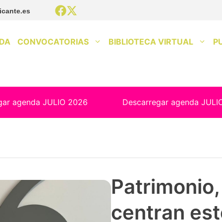
icante.es
DA
CONVOCATORIAS
BIBLIOTECA VIRTUAL
P
gar agenda JULIO 2026
Descarregar agenda JULI
Patrimonio, 
centran est