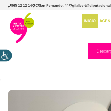
Saltar
965 12 12 14
C/San Fernando, 44
gilalbert@diputacional
al
contenido
INICIO
AGEN
Descar