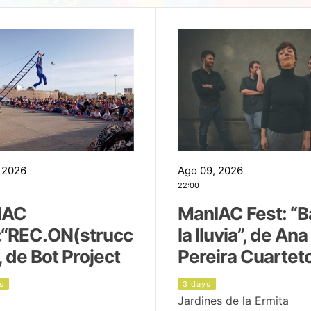
 2026
Ago 09, 2026
22:00
IAC
ManIAC Fest: “B
:“REC.ON(strucc
la lluvia”, de Ana
, de Bot Project
Pereira Cuartet
s
3 days
Jardines de la Ermita