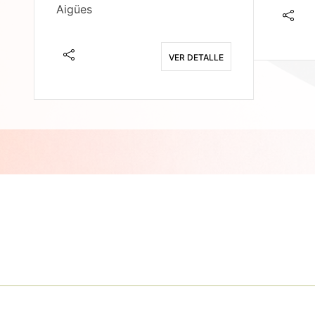
Aigües
E
VER DETALLE