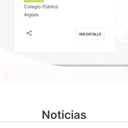
Colegio Público
Aigües
E
VER DETALLE
Noticias