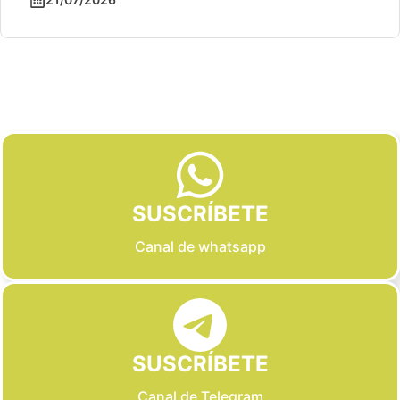
Slide 2 of 6
SUSCRÍBETE
Canal de whatsapp
SUSCRÍBETE
Canal de Telegram