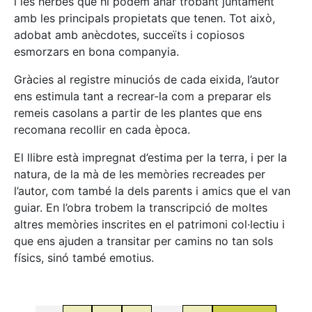
i les herbes que hi podem anar trobant juntament
amb les principals propietats que tenen. Tot això,
adobat amb anècdotes, succeïts i copiosos
esmorzars en bona companyia.
Gràcies al registre minuciós de cada eixida, l’autor
ens estimula tant a recrear-la com a preparar els
remeis casolans a partir de les plantes que ens
recomana recollir en cada època.
El llibre està impregnat d’estima per la terra, i per la
natura, de la mà de les memòries recreades per
l’autor, com també la dels parents i amics que el van
guiar. En l’obra trobem la transcripció de moltes
altres memòries inscrites en el patrimoni col·lectiu i
que ens ajuden a transitar per camins no tan sols
físics, sinó també emotius.