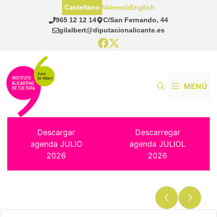
Saltar
Castellano
Valencià
English
al
965 12 12 14
C/San Fernando, 44
contenido
gilalbert@diputacionalicante.es
MENÚ
Descargar
Descarregar
agenda JULIO
agenda JULIOL
2026
2026