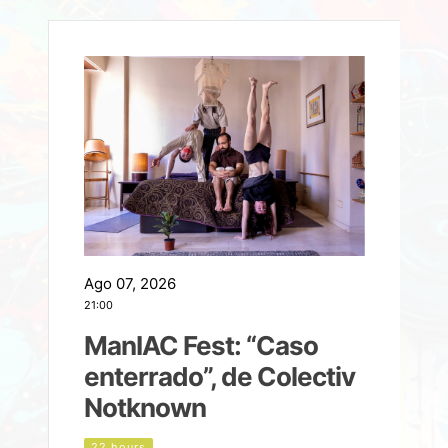
Ago 07, 2026
A
21:00
2
ManIAC Fest: “Caso
a
enterrado”, de Colectiv
Notknown
d
22 hours