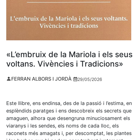
«L’embruix de la Mariola i els seus
voltans. Vivències i Tradicions»
FERRAN ALBORS I JORDÀ
29/05/2026
Este llibre, ens endinsa, des de la passió i l’estima, en
esplèndids paratges i ens descobreix els secrets que
amaguen, alhora que desengruna minuciosament els
viaranys i les sendes, els noms de cada lloc, els
raconets més amagats i, per descomptat, les plantes