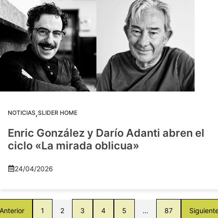
,
NOTICIAS
SLIDER HOME
Enric González y Darío Adanti abren el
ciclo «La mirada oblicua»
24/04/2026
Anterior
1
2
3
4
5
…
87
Siguient