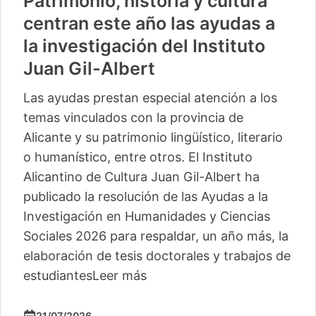
Vuelve «Cultura-500» con
actividades para 13 pequeños
municipios más
La segunda edición de este ciclo del Instituto
Alicantino de Cultura Juan Gil-Albert
comienza este sábado en Camp de Mirra
con un taller de percusión de Pakito Baeza
La segunda edición del ciclo ‘Cultura -500’
del Instituto Alicantino de Cultura Juan Gil-
Albert llegará este verano a trece
localidades, con lo
Leer más
04/06/2026