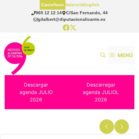
Saltar
Castellano
Valencià
English
al
965 12 12 14
C/San Fernando, 44
contenido
gilalbert@diputacionalicante.es
MENÚ
Descargar
Descarregar
agenda JULIO
agenda JULIOL
2026
2026