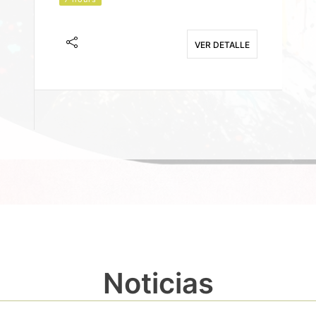
J
F
VER DETALLE
E
Noticias