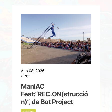
Ago 08, 2026
A
20:30
2
ManIAC
M
a
Fest:“REC.ON(strucció
l
n)”, de Bot Project
7 hours