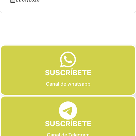
Slide 3 of 6
SUSCRÍBETE
Canal de whatsapp
SUSCRÍBETE
Canal de Telegram