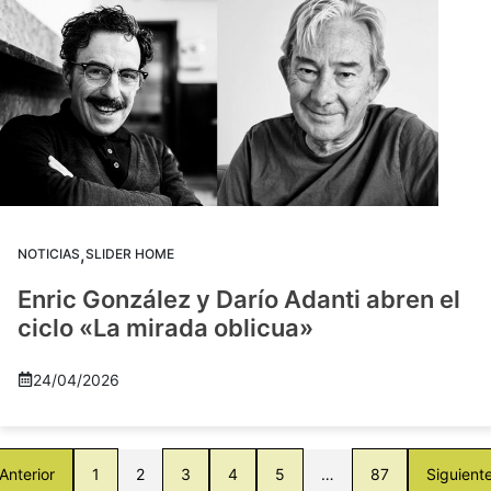
,
NOTICIAS
SLIDER HOME
Enric González y Darío Adanti abren el
ciclo «La mirada oblicua»
24/04/2026
Anterior
1
2
3
4
5
…
87
Siguient