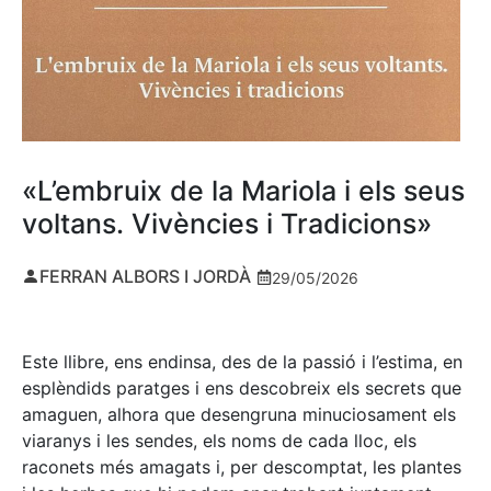
«L’embruix de la Mariola i els seus
voltans. Vivències i Tradicions»
FERRAN ALBORS I JORDÀ
29/05/2026
Este llibre, ens endinsa, des de la passió i l’estima, en
esplèndids paratges i ens descobreix els secrets que
amaguen, alhora que desengruna minuciosament els
viaranys i les sendes, els noms de cada lloc, els
raconets més amagats i, per descomptat, les plantes