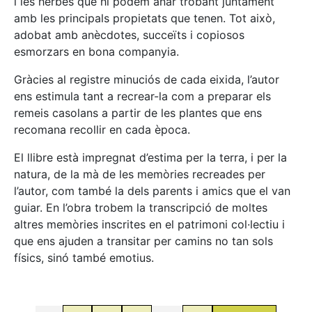
i les herbes que hi podem anar trobant juntament
amb les principals propietats que tenen. Tot això,
adobat amb anècdotes, succeïts i copiosos
esmorzars en bona companyia.
Gràcies al registre minuciós de cada eixida, l’autor
ens estimula tant a recrear-la com a preparar els
remeis casolans a partir de les plantes que ens
recomana recollir en cada època.
El llibre està impregnat d’estima per la terra, i per la
natura, de la mà de les memòries recreades per
l’autor, com també la dels parents i amics que el van
guiar. En l’obra trobem la transcripció de moltes
altres memòries inscrites en el patrimoni col·lectiu i
que ens ajuden a transitar per camins no tan sols
físics, sinó també emotius.