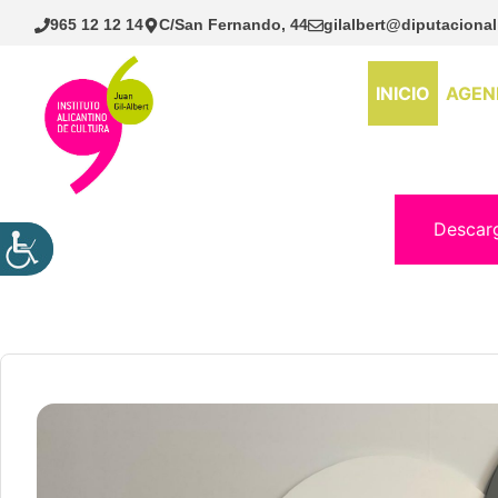
Saltar
965 12 12 14
C/San Fernando, 44
gilalbert@diputacional
al
contenido
INICIO
AGEN
Descar