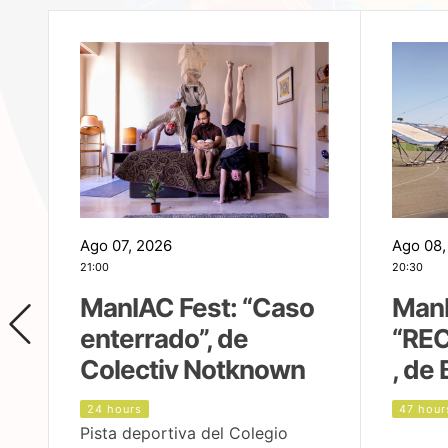
Ago 07, 2026
Ago 08,
21:00
20:30
ManIAC Fest: “Caso
ManI
enterrado”, de
“REC
Colectiv Notknown
, de 
24 hours
47 hour
Pista deportiva del Colegio