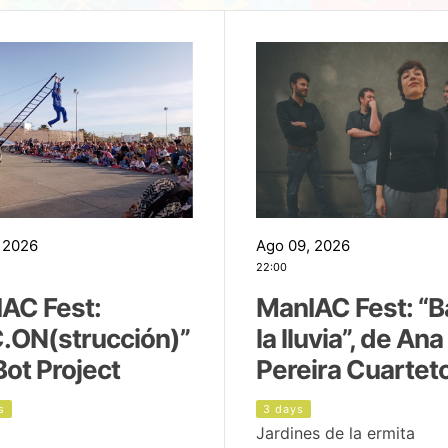
 2026
Ago 09, 2026
22:00
AC Fest:
ManIAC Fest: “B
.ON(strucción)”
la lluvia”, de Ana
Bot Project
Pereira Cuartet
s
3 days
Jardines de la ermita