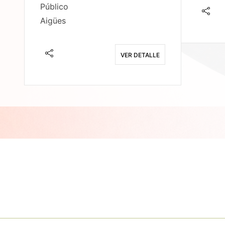
Público
Aigües
E
VER DETALLE