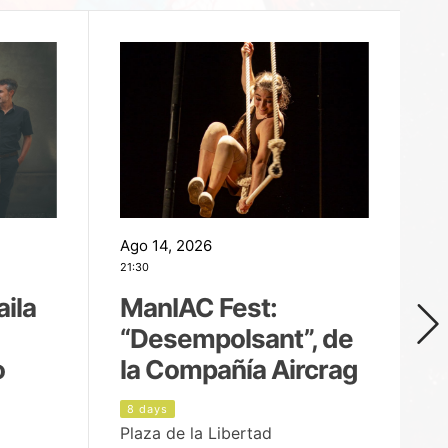
Ago 14, 2026
Ag
21:30
21
aila
ManIAC Fest:
M
“Desempolsant”, de
“
o
la Compañía Aircrag
D
8 days
9
Plaza de la Libertad
pa