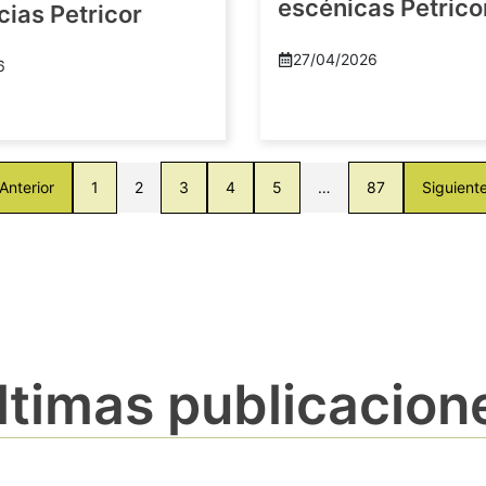
escénicas Petric
ias Petricor
27/04/2026
6
Anterior
1
2
3
4
5
…
87
Siguient
ltimas publicacion