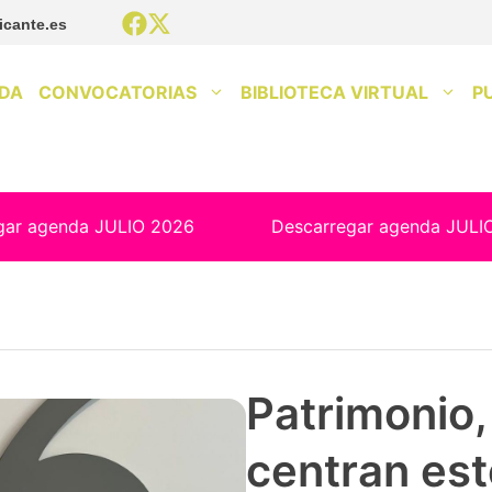
icante.es
DA
CONVOCATORIAS
BIBLIOTECA VIRTUAL
P
gar agenda JULIO 2026
Descarregar agenda JULI
Patrimonio, 
centran est