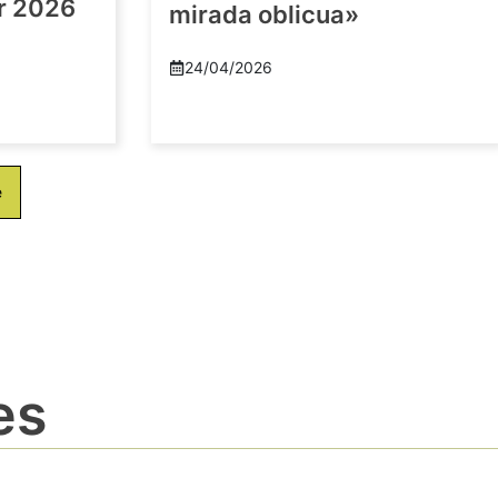
or 2026
mirada oblicua»
24/04/2026
e
es