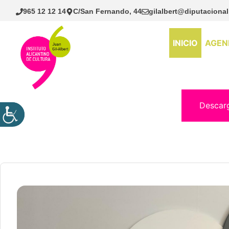
Saltar
965 12 12 14
C/San Fernando, 44
gilalbert@diputacional
al
contenido
INICIO
AGEN
Descar