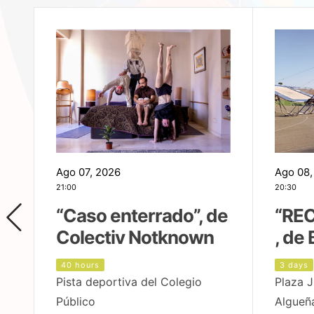
Ago 07, 2026
Ago 08,
21:00
20:30
,
“Caso enterrado”, de
“REC
Colectiv Notknown
, de 
40 hours
3 days
Pista deportiva del Colegio
Plaza J
Público
Algueñ