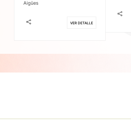
Aigües
E
VER DETALLE