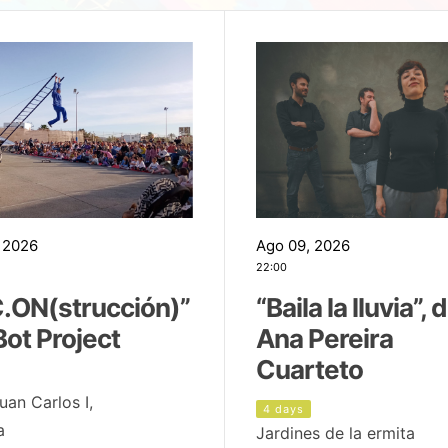
 2026
Ago 09, 2026
22:00
.ON(strucción)”
“Baila la lluvia”, 
Bot Project
Ana Pereira
Cuarteto
uan Carlos I,
4 days
a
Jardines de la ermita