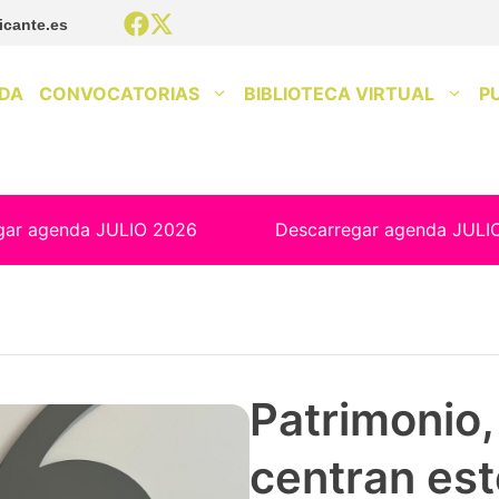
icante.es
DA
CONVOCATORIAS
BIBLIOTECA VIRTUAL
P
gar agenda JULIO 2026
Descarregar agenda JULI
Patrimonio, 
centran est