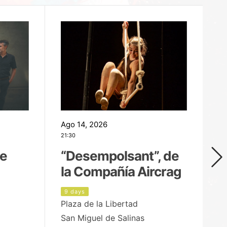
Ago 14, 2026
Ag
21:30
21
de
“Desempolsant”, de
“
la Compañía Aircrag
D
9 days
1
Plaza de la Libertad
pa
San Miguel de Salinas
X