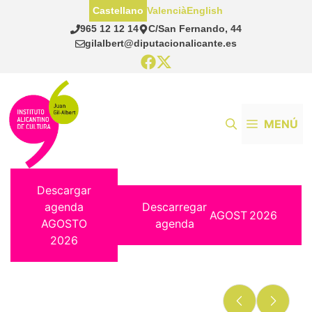
Saltar
Castellano
Valencià
English
al
965 12 12 14
C/San Fernando, 44
contenido
gilalbert@diputacionalicante.es
MENÚ
Descargar
agenda
Descarregar
AGOST
2026
AGOSTO
agenda
2026