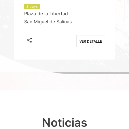
4 days
Plaza de la Libertad
P
San Miguel de Salinas
X
E
VER DETALLE
Noticias