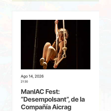
Ago 14, 2026
A
21:30
21
ManIAC Fest:
a
“Desempolsant”, de la
Compañía Aicrag