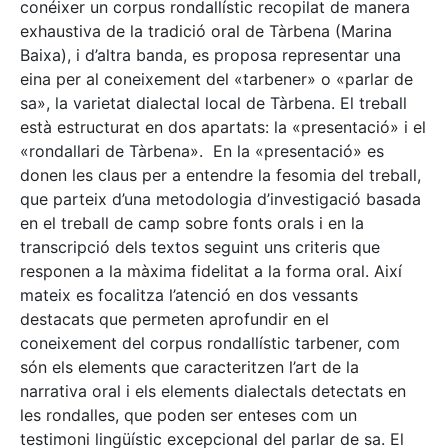
conéixer un corpus rondallístic recopilat de manera
exhaustiva de la tradició oral de Tàrbena (Marina
Baixa), i d’altra banda, es proposa representar una
eina per al coneixement del «tarbener» o «parlar de
sa», la varietat dialectal local de Tàrbena. El treball
està estructurat en dos apartats: la «presentació» i el
«rondallari de Tàrbena». En la «presentació» es
donen les claus per a entendre la fesomia del treball,
que parteix d’una metodologia d’investigació basada
en el treball de camp sobre fonts orals i en la
transcripció dels textos seguint uns criteris que
responen a la màxima fidelitat a la forma oral. Així
mateix es focalitza l’atenció en dos vessants
destacats que permeten aprofundir en el
coneixement del corpus rondallístic tarbener, com
són els elements que caracteritzen l’art de la
narrativa oral i els elements dialectals detectats en
les rondalles, que poden ser enteses com un
testimoni lingüístic excepcional del parlar de sa. El