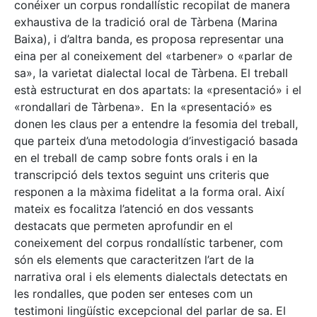
conéixer un corpus rondallístic recopilat de manera
exhaustiva de la tradició oral de Tàrbena (Marina
Baixa), i d’altra banda, es proposa representar una
eina per al coneixement del «tarbener» o «parlar de
sa», la varietat dialectal local de Tàrbena. El treball
està estructurat en dos apartats: la «presentació» i el
«rondallari de Tàrbena». En la «presentació» es
donen les claus per a entendre la fesomia del treball,
que parteix d’una metodologia d’investigació basada
en el treball de camp sobre fonts orals i en la
transcripció dels textos seguint uns criteris que
responen a la màxima fidelitat a la forma oral. Així
mateix es focalitza l’atenció en dos vessants
destacats que permeten aprofundir en el
coneixement del corpus rondallístic tarbener, com
són els elements que caracteritzen l’art de la
narrativa oral i els elements dialectals detectats en
les rondalles, que poden ser enteses com un
testimoni lingüístic excepcional del parlar de sa. El