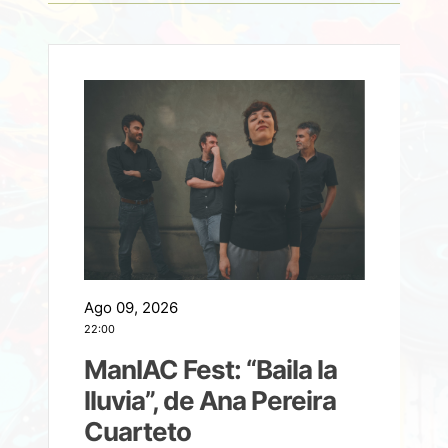
Ago 09, 2026
A
22:00
21
ManIAC Fest: “Baila la
a
lluvia”, de Ana Pereira
Cuarteto