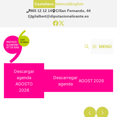
Saltar
Castellano
Valencià
English
al
965 12 12 14
C/San Fernando, 44
contenido
gilalbert@diputacionalicante.es
MENÚ
Descargar
agenda
Descarregar
AGOST
2026
AGOSTO
agenda
2026