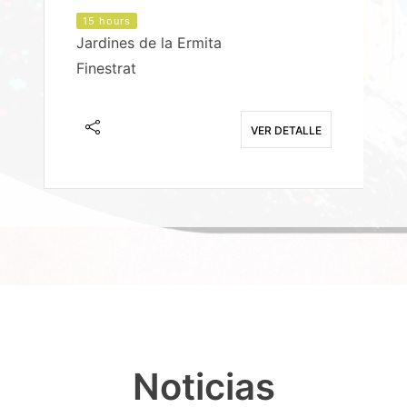
15 hours
Jardines de la Ermita
P
Finestrat
S
E
VER DETALLE
Noticias