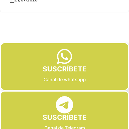
Slide 2 of 6
SUSCRÍBETE
Canal de whatsapp
SUSCRÍBETE
Canal de Telegram