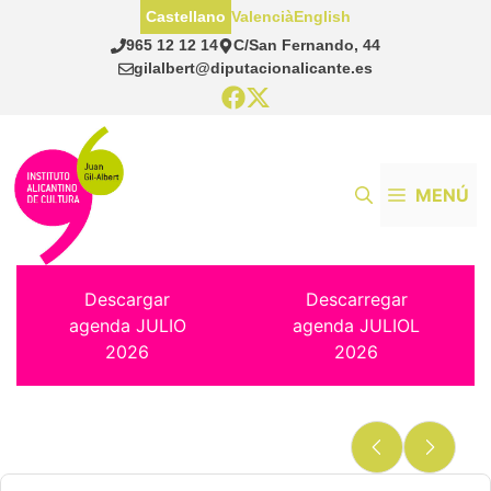
Saltar
Castellano
Valencià
English
al
965 12 12 14
C/San Fernando, 44
contenido
gilalbert@diputacionalicante.es
MENÚ
Descargar
Descarregar
agenda JULIO
agenda JULIOL
2026
2026