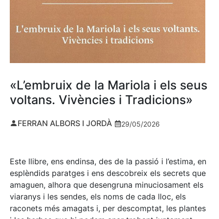
«L’embruix de la Mariola i els seus
voltans. Vivències i Tradicions»
FERRAN ALBORS I JORDÀ
29/05/2026
Este llibre, ens endinsa, des de la passió i l’estima, en
esplèndids paratges i ens descobreix els secrets que
amaguen, alhora que desengruna minuciosament els
viaranys i les sendes, els noms de cada lloc, els
raconets més amagats i, per descomptat, les plantes