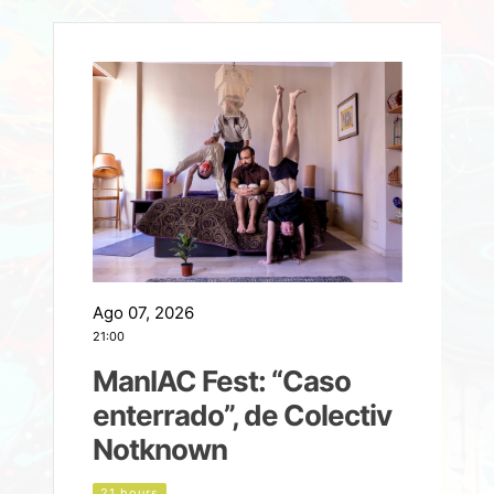
Ago 07, 2026
A
21:00
2
ManIAC Fest: “Caso
a
enterrado”, de Colectiv
Notknown
n
21 hours