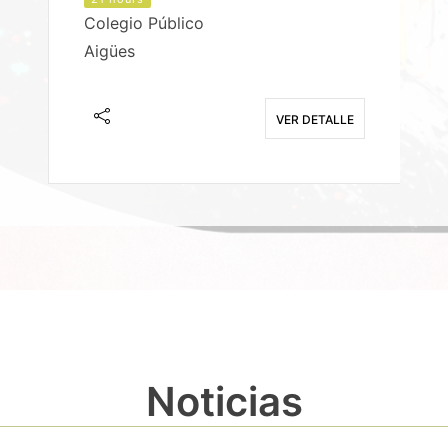
Colegio Público
Aigües
E
VER DETALLE
Noticias