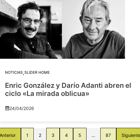
,
NOTICIAS
SLIDER HOME
Enric González y Darío Adanti abren el
ciclo «La mirada oblicua»
24/04/2026
Anterior
1
2
3
4
5
…
87
Siguient