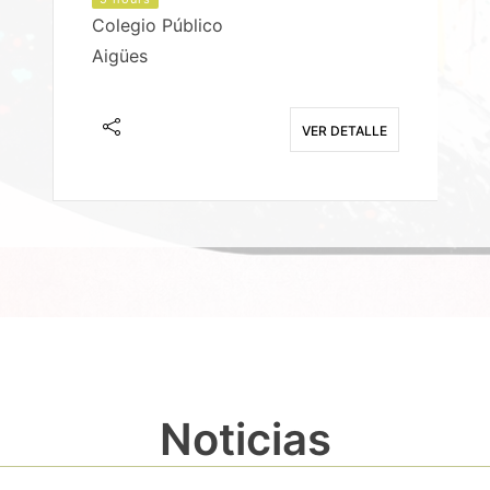
Colegio Público
Aigües
E
VER DETALLE
Noticias