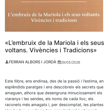
«L’embruix de la Mariola i els seus
voltans. Vivències i Tradicions»
FERRAN ALBORS I JORDÀ
29/05/2026
Este llibre, ens endinsa, des de la passió i l’estima, en
esplèndids paratges i ens descobreix els secrets que
amaguen, alhora que desengruna minuciosament els
viaranys i les sendes, els noms de cada lloc, els
raconets més amagats i, per descomptat, les plantes