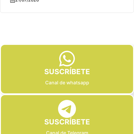
Slide 2 of 6
SUSCRÍBETE
Canal de whatsapp
SUSCRÍBETE
Canal de Telegram