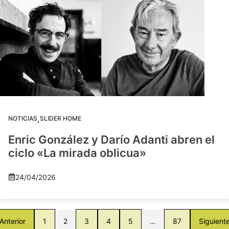
,
NOTICIAS
SLIDER HOME
Enric González y Darío Adanti abren el
ciclo «La mirada oblicua»
24/04/2026
Anterior
1
2
3
4
5
…
87
Siguient