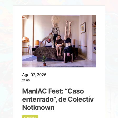
Ago 07, 2026
A
21:00
2
ManIAC Fest: “Caso
a
enterrado”, de Colectiv
Notknown
n
5 hours