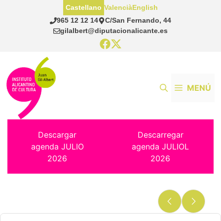
Saltar
Castellano
Valencià
English
al
965 12 12 14
C/San Fernando, 44
contenido
gilalbert@diputacionalicante.es
MENÚ
Descargar
Descarregar
agenda JULIO
agenda JULIOL
2026
2026