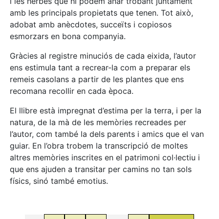
i les herbes que hi podem anar trobant juntament
amb les principals propietats que tenen. Tot això,
adobat amb anècdotes, succeïts i copiosos
esmorzars en bona companyia.
Gràcies al registre minuciós de cada eixida, l’autor
ens estimula tant a recrear-la com a preparar els
remeis casolans a partir de les plantes que ens
recomana recollir en cada època.
El llibre està impregnat d’estima per la terra, i per la
natura, de la mà de les memòries recreades per
l’autor, com també la dels parents i amics que el van
guiar. En l’obra trobem la transcripció de moltes
altres memòries inscrites en el patrimoni col·lectiu i
que ens ajuden a transitar per camins no tan sols
físics, sinó també emotius.