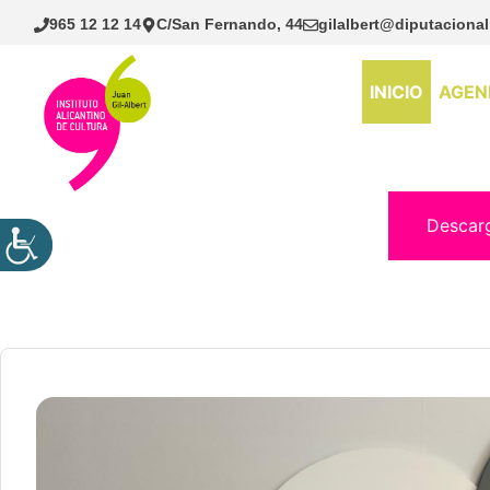
Saltar
965 12 12 14
C/San Fernando, 44
gilalbert@diputacional
al
contenido
INICIO
AGEN
Descar