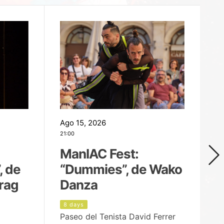
Ago 15, 2026
Ag
21:00
19
ManIAC Fest:
M
, de
“Dummies”, de Wako
n
rag
Danza
Í
8 days
9
Paseo del Tenista David Ferrer
Ce