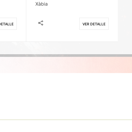
Xàbia
M
DETALLE
VER DETALLE