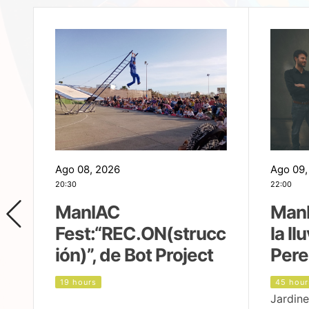
Ago 08, 2026
Ago 09,
20:30
22:00
ManIAC
ManI
Fest:“REC.ON(strucc
la ll
ión)”, de Bot Project
Pere
19 hours
45 hour
Jardine