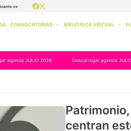
icante.es
DA
CONVOCATORIAS
BIBLIOTECA VIRTUAL
P
gar agenda JULIO 2026
Descarregar agenda JULI
Patrimonio, 
centran est