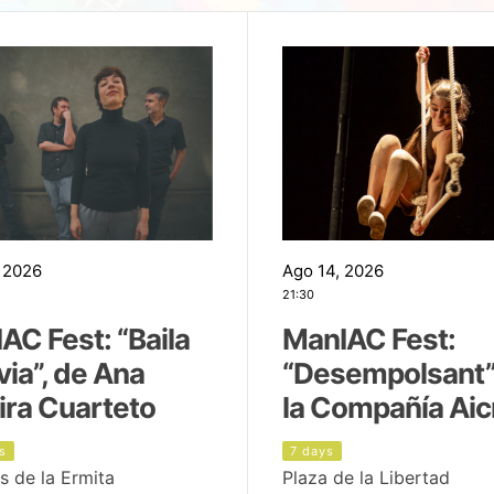
 2026
Ago 14, 2026
21:30
AC Fest: “Baila
ManIAC Fest:
uvia”, de Ana
“Desempolsant”
ira Cuarteto
la Compañía Aic
s
7 days
s de la Ermita
Plaza de la Libertad