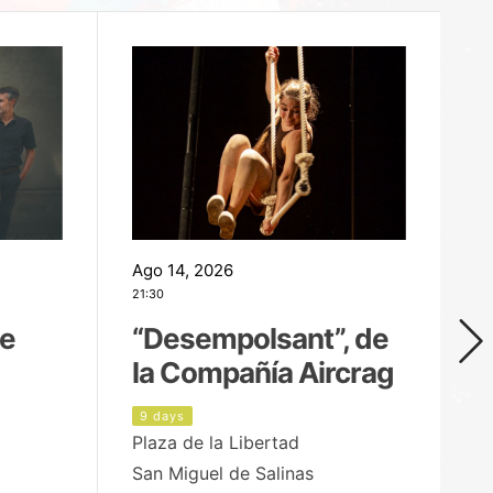
Ago 14, 2026
Ag
21:30
21
de
“Desempolsant”, de
“
la Compañía Aircrag
D
9 days
1
Plaza de la Libertad
pa
San Miguel de Salinas
X