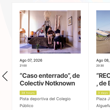
Ago 07, 2026
Ago 08,
21:00
20:30
,
“Caso enterrado”, de
“REC
Colectiv Notknown
, de 
38 hours
3 days
Pista deportiva del Colegio
Plaza J
Público
Algueñ