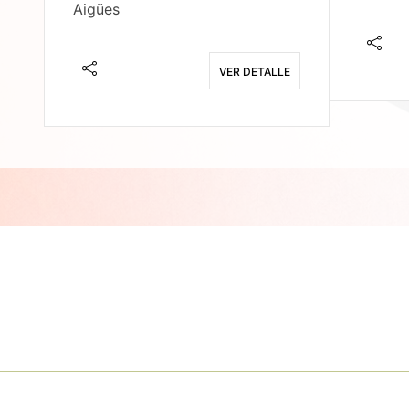
Aigües
E
VER DETALLE