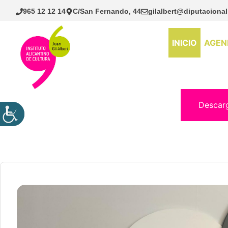
Saltar
965 12 12 14
C/San Fernando, 44
gilalbert@diputacional
al
contenido
INICIO
AGEN
Descar