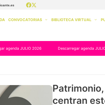
icante.es
DA
CONVOCATORIAS
BIBLIOTECA VIRTUAL
P
gar agenda JULIO 2026
Descarregar agenda JULI
Patrimonio, 
centran est