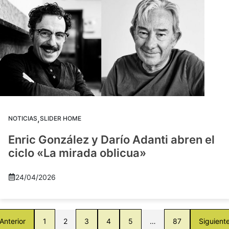
,
NOTICIAS
SLIDER HOME
Enric González y Darío Adanti abren el
ciclo «La mirada oblicua»
24/04/2026
Anterior
1
2
3
4
5
…
87
Siguient