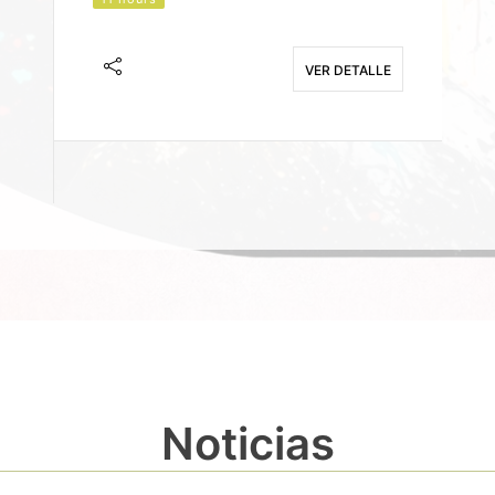
J
F
VER DETALLE
E
Noticias