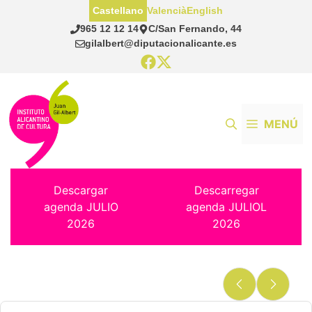
Saltar
Castellano
Valencià
English
al
965 12 12 14
C/San Fernando, 44
contenido
gilalbert@diputacionalicante.es
MENÚ
Descargar
Descarregar
agenda JULIO
agenda JULIOL
2026
2026