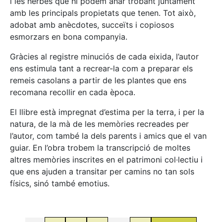
i les herbes que hi podem anar trobant juntament
amb les principals propietats que tenen. Tot això,
adobat amb anècdotes, succeïts i copiosos
esmorzars en bona companyia.
Gràcies al registre minuciós de cada eixida, l’autor
ens estimula tant a recrear-la com a preparar els
remeis casolans a partir de les plantes que ens
recomana recollir en cada època.
El llibre està impregnat d’estima per la terra, i per la
natura, de la mà de les memòries recreades per
l’autor, com també la dels parents i amics que el van
guiar. En l’obra trobem la transcripció de moltes
altres memòries inscrites en el patrimoni col·lectiu i
que ens ajuden a transitar per camins no tan sols
físics, sinó també emotius.