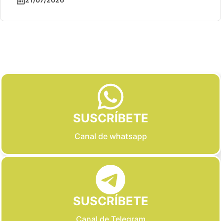
Slide 2 of 6
SUSCRÍBETE
Canal de whatsapp
SUSCRÍBETE
Canal de Telegram