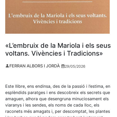
«L’embruix de la Mariola i els seus
voltans. Vivències i Tradicions»
FERRAN ALBORS I JORDÀ
29/05/2026
Este llibre, ens endinsa, des de la passió i l’estima, en
esplèndids paratges i ens descobreix els secrets que
amaguen, alhora que desengruna minuciosament els
viaranys i les sendes, els noms de cada lloc, els
raconets més amagats i, per descomptat, les plantes