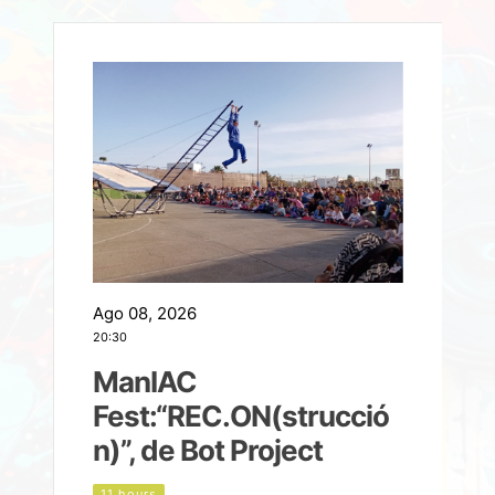
Ago 08, 2026
A
20:30
2
ManIAC
M
a
Fest:“REC.ON(strucció
l
n)”, de Bot Project
11 hours