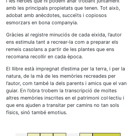
i les herbes que hi podem anar trobant juntament
amb les principals propietats que tenen. Tot això,
adobat amb anècdotes, succeïts i copiosos
esmorzars en bona companyia.
Gràcies al registre minuciós de cada eixida, l’autor
ens estimula tant a recrear-la com a preparar els
remeis casolans a partir de les plantes que ens
recomana recollir en cada època.
El llibre està impregnat d’estima per la terra, i per la
natura, de la mà de les memòries recreades per
l’autor, com també la dels parents i amics que el van
guiar. En l’obra trobem la transcripció de moltes
altres memòries inscrites en el patrimoni col·lectiu i
que ens ajuden a transitar per camins no tan sols
físics, sinó també emotius.