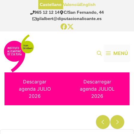
Saltar
Castellano
Valencià
English
al
965 12 12 14
C/San Fernando, 44
contenido
gilalbert@diputacionalicante.es
MENÚ
Descargar
Descarregar
agenda JULIO
agenda JULIOL
2026
2026