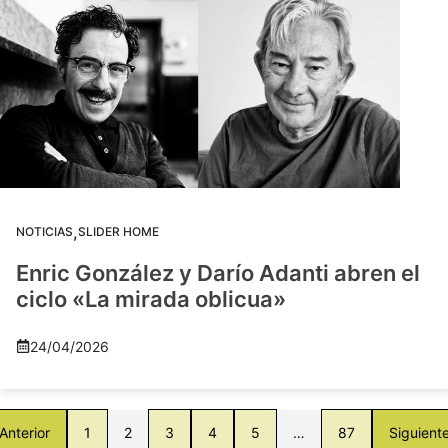
,
NOTICIAS
SLIDER HOME
Enric González y Darío Adanti abren el
ciclo «La mirada oblicua»
24/04/2026
Anterior
1
2
3
4
5
…
87
Siguient