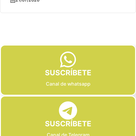
Slide 2 of 6
SUSCRÍBETE
Canal de whatsapp
SUSCRÍBETE
Canal de Telegram