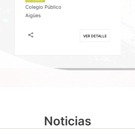
Colegio Público
Aigües
E
VER DETALLE
Noticias