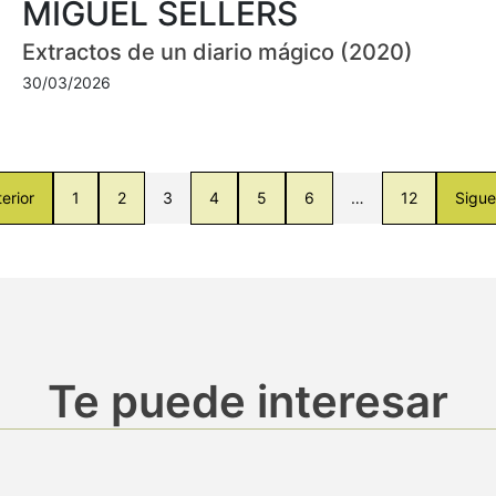
MIGUEL SELLERS
Extractos de un diario mágico (2020)
30/03/2026
erior
1
2
3
4
5
6
…
12
Sigue
Te puede interesar