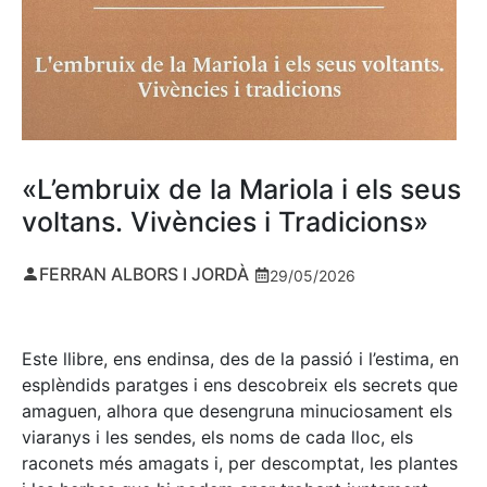
«L’embruix de la Mariola i els seus
voltans. Vivències i Tradicions»
FERRAN ALBORS I JORDÀ
29/05/2026
Este llibre, ens endinsa, des de la passió i l’estima, en
esplèndids paratges i ens descobreix els secrets que
amaguen, alhora que desengruna minuciosament els
viaranys i les sendes, els noms de cada lloc, els
raconets més amagats i, per descomptat, les plantes