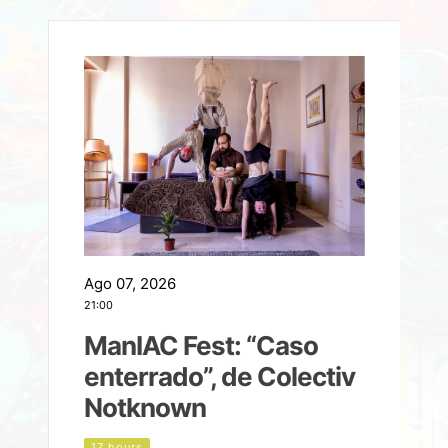
Ago 07, 2026
A
21:00
2
ManIAC Fest: “Caso
a
enterrado”, de Colectiv
Notknown
n
17 hours