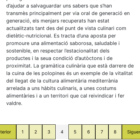
d’ajudar a salvaguardar uns sabers que s’han
transmès principalment per via oral de generació en
generació, els menjars recuperats han estat
actualitzats tant des del punt de vista culinari com
dietètic-nutricional. Es tracta d’una aposta per
promoure una alimentació saborosa, saludable i
sostenible, en respectar l’estacionalitat dels
productes i la seua condició d’autòctons i de
proximitat. La gramàtica culinària que està darrere de
la cuina de les polopines és un exemple de la vitalitat
del llegat de la cultura alimentària mediterrània
arrelada a uns hàbits culinaris, a unes costums
alimentàries i a un territori que cal reivindicar i fer
valdre.
terior
1
2
3
4
5
6
7
8
Sigue