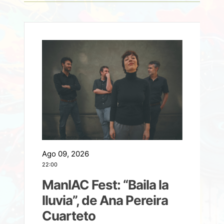
Ago 09, 2026
A
22:00
21
ManIAC Fest: “Baila la
a
lluvia”, de Ana Pereira
Cuarteto