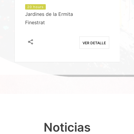
20 hours
Jardines de la Ermita
P
Finestrat
S
E
VER DETALLE
Noticias