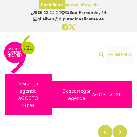
Saltar
Castellano
Valencià
English
al
965 12 12 14
C/San Fernando, 44
contenido
gilalbert@diputacionalicante.es
MENÚ
Descargar
agenda
Descarregar
AGOST
2026
AGOSTO
agenda
2026