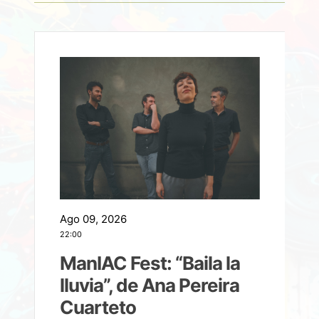
Ago 09, 2026
A
22:00
21
ManIAC Fest: “Baila la
a
lluvia”, de Ana Pereira
Cuarteto