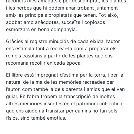
raconets més amagats i, per descomptat, les plantes
i les herbes que hi podem anar trobant juntament
amb les principals propietats que tenen. Tot això,
adobat amb anècdotes, succeïts i copiosos
esmorzars en bona companyia.
Gràcies al registre minuciós de cada eixida, l’autor
ens estimula tant a recrear-la com a preparar els
remeis casolans a partir de les plantes que ens
recomana recollir en cada època.
El llibre està impregnat d’estima per la terra, i per la
natura, de la mà de les memòries recreades per
l’autor, com també la dels parents i amics que el van
guiar. En l’obra trobem la transcripció de moltes
altres memòries inscrites en el patrimoni col·lectiu i
que ens ajuden a transitar per camins no tan sols
físics, sinó també emotius.