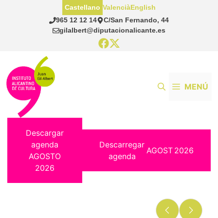
Saltar
Castellano
Valencià
English
al
965 12 12 14
C/San Fernando, 44
contenido
gilalbert@diputacionalicante.es
MENÚ
Descargar
agenda
Descarregar
AGOST
2026
AGOSTO
agenda
2026