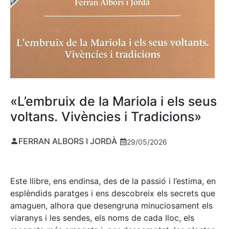
«L’embruix de la Mariola i els seus
voltans. Vivències i Tradicions»
FERRAN ALBORS I JORDÀ
29/05/2026
Este llibre, ens endinsa, des de la passió i l’estima, en
esplèndids paratges i ens descobreix els secrets que
amaguen, alhora que desengruna minuciosament els
viaranys i les sendes, els noms de cada lloc, els