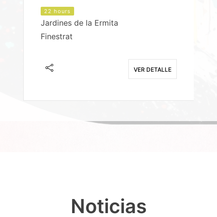
22 hours
Jardines de la Ermita
P
Finestrat
S
E
VER DETALLE
Noticias