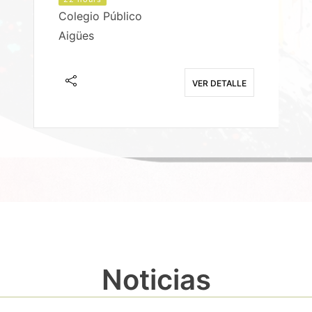
Colegio Público
Aigües
E
VER DETALLE
Noticias