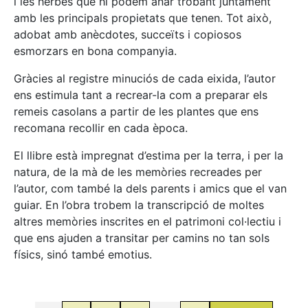
i les herbes que hi podem anar trobant juntament
amb les principals propietats que tenen. Tot això,
adobat amb anècdotes, succeïts i copiosos
esmorzars en bona companyia.
Gràcies al registre minuciós de cada eixida, l’autor
ens estimula tant a recrear-la com a preparar els
remeis casolans a partir de les plantes que ens
recomana recollir en cada època.
El llibre està impregnat d’estima per la terra, i per la
natura, de la mà de les memòries recreades per
l’autor, com també la dels parents i amics que el van
guiar. En l’obra trobem la transcripció de moltes
altres memòries inscrites en el patrimoni col·lectiu i
que ens ajuden a transitar per camins no tan sols
físics, sinó també emotius.