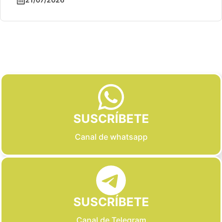
Slide 2 of 6
SUSCRÍBETE
Canal de whatsapp
SUSCRÍBETE
Canal de Telegram