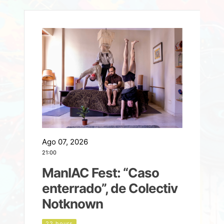
Ago 07, 2026
A
21:00
2
ManIAC Fest: “Caso
a
enterrado”, de Colectiv
Notknown
d
22 hours