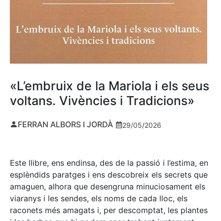
«L’embruix de la Mariola i els seus
voltans. Vivències i Tradicions»
FERRAN ALBORS I JORDÀ
29/05/2026
Este llibre, ens endinsa, des de la passió i l’estima, en
esplèndids paratges i ens descobreix els secrets que
amaguen, alhora que desengruna minuciosament els
viaranys i les sendes, els noms de cada lloc, els
raconets més amagats i, per descomptat, les plantes