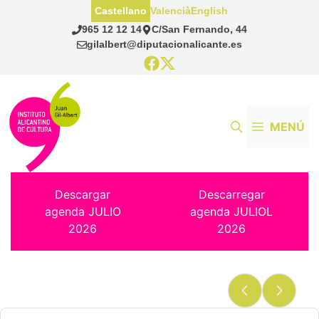
Saltar
Castellano
Valencià
English
al
965 12 12 14
C/San Fernando, 44
contenido
gilalbert@diputacionalicante.es
MENÚ
Descargar
Descarregar
agenda JULIO
agenda JULIOL
2026
2026