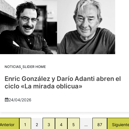
,
NOTICIAS
SLIDER HOME
Enric González y Darío Adanti abren el
ciclo «La mirada oblicua»
24/04/2026
Anterior
1
2
3
4
5
…
87
Siguient