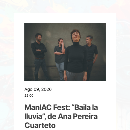
Ago 09, 2026
A
22:00
21
ManIAC Fest: “Baila la
a
lluvia”, de Ana Pereira
Cuarteto