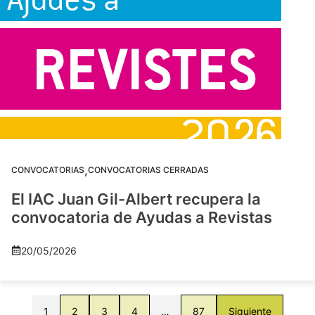
,
CONVOCATORIAS
CONVOCATORIAS CERRADAS
El IAC Juan Gil-Albert recupera la
convocatoria de Ayudas a Revistas
20/05/2026
1
2
3
4
…
87
Siguiente