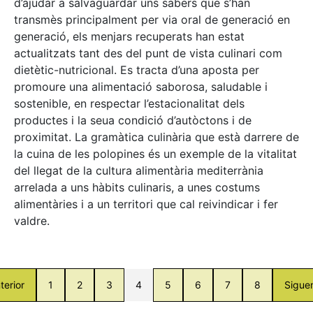
d’ajudar a salvaguardar uns sabers que s’han
transmès principalment per via oral de generació en
generació, els menjars recuperats han estat
actualitzats tant des del punt de vista culinari com
dietètic-nutricional. Es tracta d’una aposta per
promoure una alimentació saborosa, saludable i
sostenible, en respectar l’estacionalitat dels
productes i la seua condició d’autòctons i de
proximitat. La gramàtica culinària que està darrere de
la cuina de les polopines és un exemple de la vitalitat
del llegat de la cultura alimentària mediterrània
arrelada a uns hàbits culinaris, a unes costums
alimentàries i a un territori que cal reivindicar i fer
valdre.
terior
1
2
3
4
5
6
7
8
Sigue