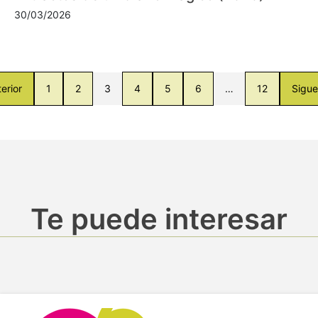
30/03/2026
erior
1
2
3
4
5
6
…
12
Sigue
Te puede interesar