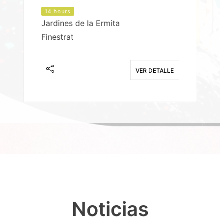
14 hours
Jardines de la Ermita
P
Finestrat
S
E
VER DETALLE
Noticias