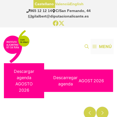
Saltar
Castellano
Valencià
English
al
965 12 12 14
C/San Fernando, 44
contenido
gilalbert@diputacionalicante.es
MENÚ
Descargar
agenda
Descarregar
AGOST
2026
AGOSTO
agenda
2026