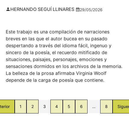
HERNANDO SEGUÍ LLINARES
29/05/2026
Este trabajo es una compilación de narraciones
breves en las que el autor bucea en su pasado
despertando a través del idioma fácil, ingenuo y
sincero de la poesía, el recuerdo mitificado de
situaciones, paisajes, personajes, emociones y
sensaciones dormidos en los archivos de la memoria.
La belleza de la prosa afirmaba Virginia Woolf
depende de la carga de poesía que contiene.
terior
1
2
3
4
5
6
…
8
Sigue