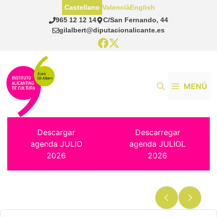
Saltar
Castellano
Valencià
English
al
965 12 12 14
C/San Fernando, 44
contenido
gilalbert@diputacionalicante.es
MENÚ
Descargar
Descarregar
agenda JULIO
agenda JULIOL
2026
2026