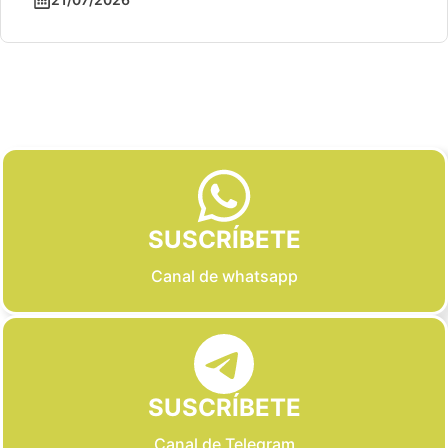
Slide 2 of 6
SUSCRÍBETE
Canal de whatsapp
SUSCRÍBETE
Canal de Telegram