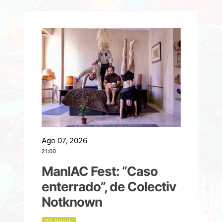
Ago 07, 2026
A
21:00
2
ManIAC Fest: “Caso
a
enterrado”, de Colectiv
Notknown
n
20 hours