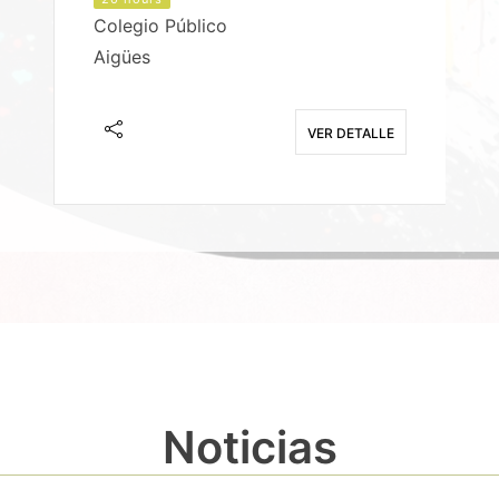
Colegio Público
Aigües
E
VER DETALLE
Noticias