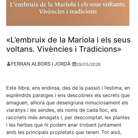
«L’embruix de la Mariola i els seus
voltans. Vivències i Tradicions»
FERRAN ALBORS I JORDÀ
29/05/2026
Este llibre, ens endinsa, des de la passió i l’estima, en
esplèndids paratges i ens descobreix els secrets que
amaguen, alhora que desengruna minuciosament els
viaranys i les sendes, els noms de cada lloc, els
raconets més amagats i, per descomptat, les plantes
i les herbes que hi podem anar trobant juntament
amb les principals propietats que tenen. Tot això,