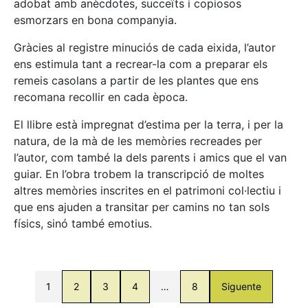
adobat amb anècdotes, succeïts i copiosos
esmorzars en bona companyia.
Gràcies al registre minuciós de cada eixida, l’autor
ens estimula tant a recrear-la com a preparar els
remeis casolans a partir de les plantes que ens
recomana recollir en cada època.
El llibre està impregnat d’estima per la terra, i per la
natura, de la mà de les memòries recreades per
l’autor, com també la dels parents i amics que el van
guiar. En l’obra trobem la transcripció de moltes
altres memòries inscrites en el patrimoni col·lectiu i
que ens ajuden a transitar per camins no tan sols
físics, sinó també emotius.
1
2
3
4
…
8
Siguente