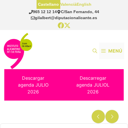
Saltar
Castellano
Valencià
English
al
965 12 12 14
C/San Fernando, 44
contenido
gilalbert@diputacionalicante.es
MENÚ
Descargar
Descarregar
agenda JULIO
agenda JULIOL
2026
2026