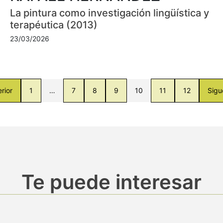
La pintura como investigación lingüística y
terapéutica (2013)
23/03/2026
rior
1
…
7
8
9
10
11
12
Sigu
Te puede interesar