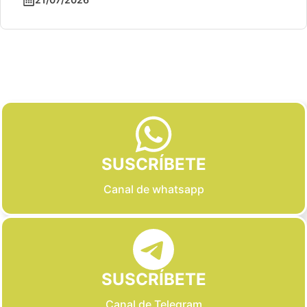
Slide 2 of 6
SUSCRÍBETE
Canal de whatsapp
SUSCRÍBETE
Canal de Telegram