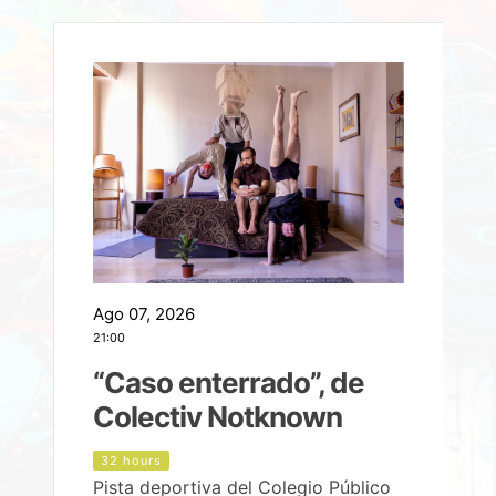
Ago 07, 2026
A
21:00
2
e
“Caso enterrado”, de
Colectiv Notknown
d
32 hours
Pista deportiva del Colegio Público
P