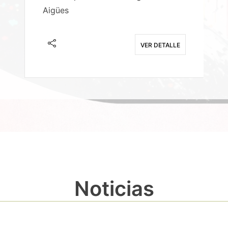
Aigües
A
E
VER DETALLE
Noticias