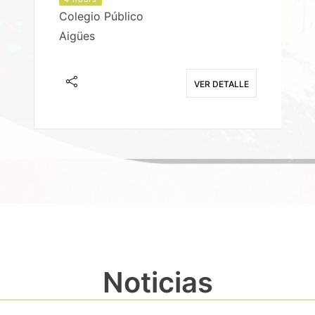
Colegio Público
Aigües
E
VER DETALLE
Noticias