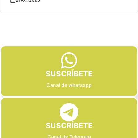
Slide 2 of 6
SUSCRÍBETE
Canal de whatsapp
SUSCRÍBETE
Canal de Telegram