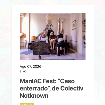
Ago 07, 2026
A
21:00
2
ManIAC Fest: “Caso
a
enterrado”, de Colectiv
Notknown
n
4 hours