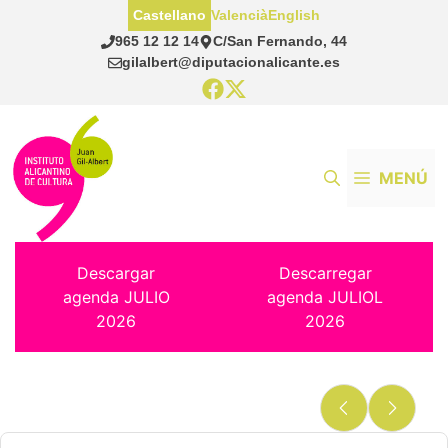
Saltar
Castellano
Valencià
English
al
965 12 12 14
C/San Fernando, 44
contenido
gilalbert@diputacionalicante.es
MENÚ
Descargar
Descarregar
agenda JULIO
agenda JULIOL
2026
2026