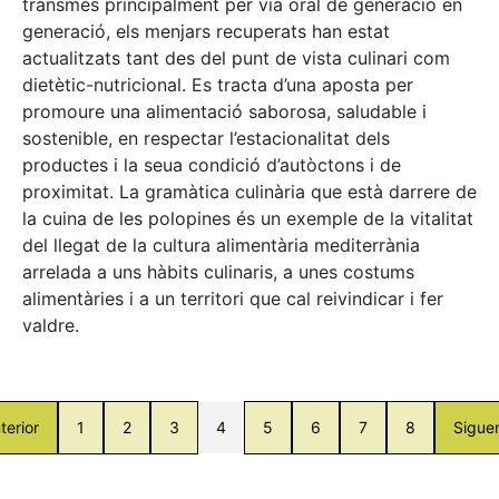
transmès principalment per via oral de generació en
generació, els menjars recuperats han estat
actualitzats tant des del punt de vista culinari com
dietètic-nutricional. Es tracta d’una aposta per
promoure una alimentació saborosa, saludable i
sostenible, en respectar l’estacionalitat dels
productes i la seua condició d’autòctons i de
proximitat. La gramàtica culinària que està darrere de
la cuina de les polopines és un exemple de la vitalitat
del llegat de la cultura alimentària mediterrània
arrelada a uns hàbits culinaris, a unes costums
alimentàries i a un territori que cal reivindicar i fer
valdre.
terior
1
2
3
4
5
6
7
8
Sigue