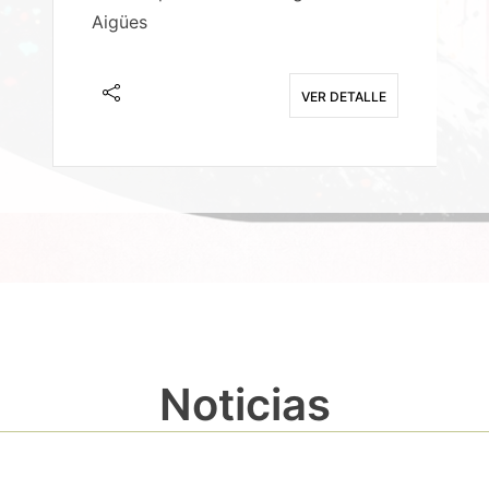
Aigües
A
E
VER DETALLE
Noticias