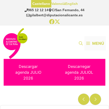
Saltar
Castellano
Valencià
English
al
965 12 12 14
C/San Fernando, 44
contenido
gilalbert@diputacionalicante.es
MENÚ
Descargar
Descarregar
agenda JULIO
agenda JULIOL
2026
2026