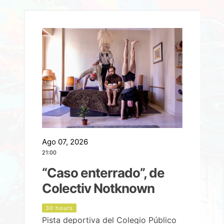
Ago 07, 2026
A
21:00
2
e
“Caso enterrado”, de
Colectiv Notknown
d
30 hours
Pista deportiva del Colegio Público
P