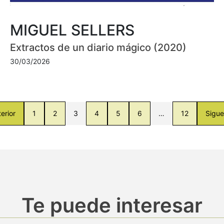
MIGUEL SELLERS
Extractos de un diario mágico (2020)
30/03/2026
erior
1
2
3
4
5
6
…
12
Sigue
Te puede interesar