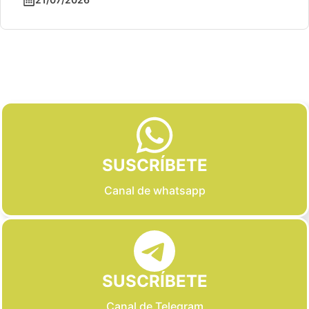
Slide 2 of 6
SUSCRÍBETE
Canal de whatsapp
SUSCRÍBETE
Canal de Telegram