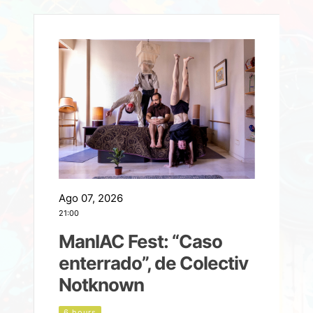
Ago 07, 2026
A
21:00
2
ManIAC Fest: “Caso
a
enterrado”, de Colectiv
Notknown
n
6 hours