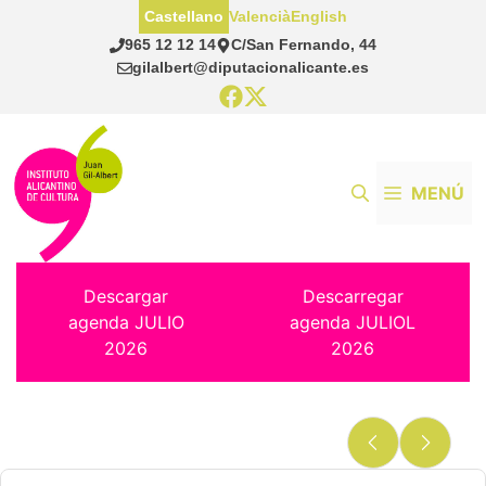
Saltar
Castellano
Valencià
English
al
965 12 12 14
C/San Fernando, 44
contenido
gilalbert@diputacionalicante.es
MENÚ
Descargar
Descarregar
agenda JULIO
agenda JULIOL
2026
2026