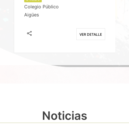
Colegio Público
Aigües
E
VER DETALLE
Noticias