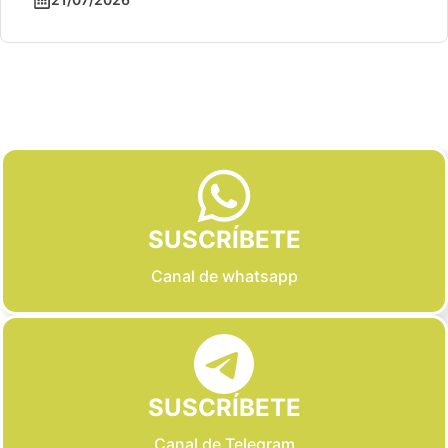
Slide 2 of 6
SUSCRÍBETE
Canal de whatsapp
SUSCRÍBETE
Canal de Telegram