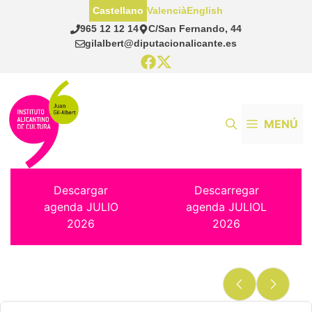
Saltar
Castellano
Valencià
English
al
965 12 12 14
C/San Fernando, 44
contenido
gilalbert@diputacionalicante.es
MENÚ
Descargar
Descarregar
agenda JULIO
agenda JULIOL
2026
2026