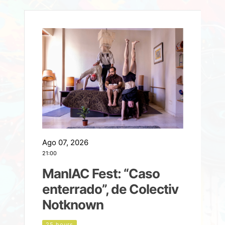
Ago 07, 2026
A
21:00
2
ManIAC Fest: “Caso
a
enterrado”, de Colectiv
Notknown
d
25 hours