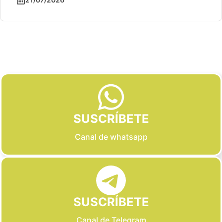
Slide 2 of 6
SUSCRÍBETE
Canal de whatsapp
SUSCRÍBETE
Canal de Telegram