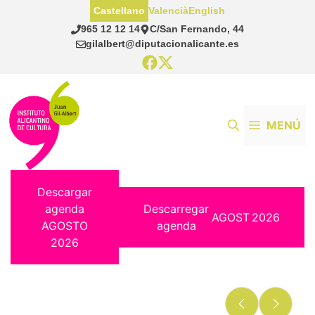
Saltar
Castellano
Valencià
English
al
965 12 12 14
C/San Fernando, 44
contenido
gilalbert@diputacionalicante.es
MENÚ
Descargar
agenda
Descarregar
AGOST
2026
AGOSTO
agenda
2026