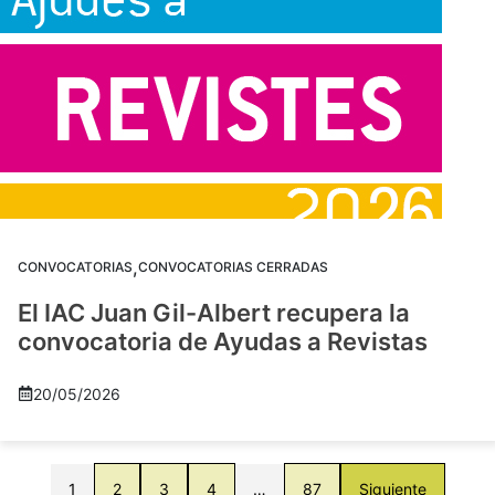
,
CONVOCATORIAS
CONVOCATORIAS CERRADAS
El IAC Juan Gil-Albert recupera la
convocatoria de Ayudas a Revistas
20/05/2026
1
2
3
4
…
87
Siguiente