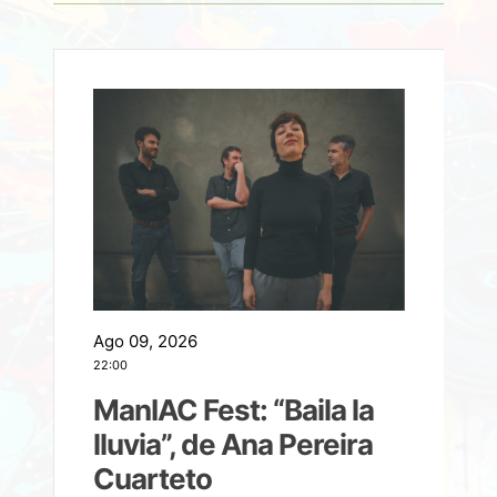
Ago 09, 2026
A
22:00
21
ManIAC Fest: “Baila la
a
lluvia”, de Ana Pereira
Cuarteto