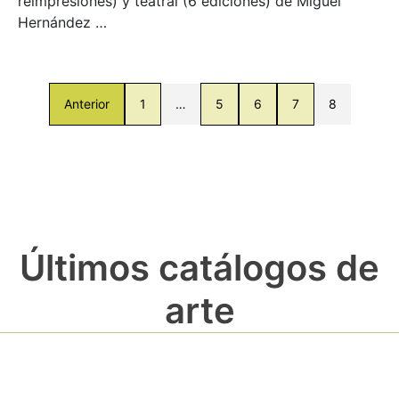
reimpresiones) y teatral (6 ediciones) de Miguel
Hernández …
Anterior
1
…
5
6
7
8
Últimos catálogos de
arte