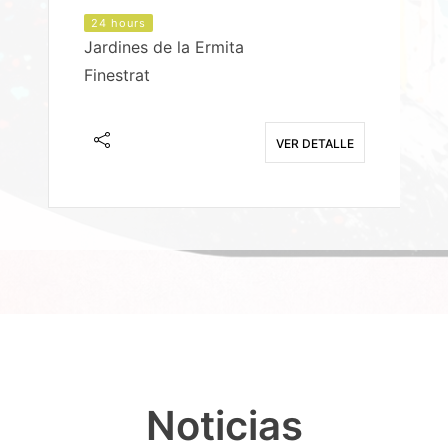
24 hours
Jardines de la Ermita
P
Finestrat
S
E
VER DETALLE
Noticias