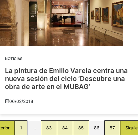
NOTICIAS
La pintura de Emilio Varela centra una
nueva sesión del ciclo ‘Descubre una
obra de arte en el MUBAG’
06/02/2018
erior
1
…
83
84
85
86
87
Siguie