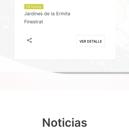
13 hours
Jardines de la Ermita
P
Finestrat
S
E
VER DETALLE
Noticias