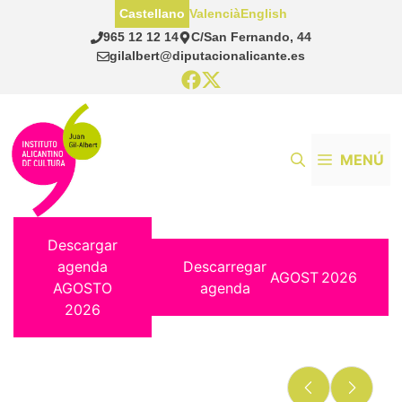
Saltar
Castellano
Valencià
English
al
965 12 12 14
C/San Fernando, 44
contenido
gilalbert@diputacionalicante.es
MENÚ
Descargar
agenda
Descarregar
AGOST
2026
AGOSTO
agenda
2026