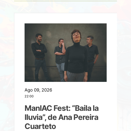
Ago 09, 2026
A
22:00
21
ManIAC Fest: “Baila la
a
lluvia”, de Ana Pereira
Cuarteto