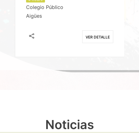
Colegio Público
Aigües
E
VER DETALLE
Noticias