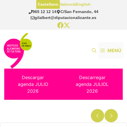
Saltar
Castellano
Valencià
English
al
965 12 12 14
C/San Fernando, 44
contenido
gilalbert@diputacionalicante.es
MENÚ
Descargar
Descarregar
agenda JULIO
agenda JULIOL
2026
2026