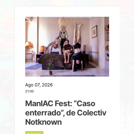
Ago 07, 2026
A
21:00
2
ManIAC Fest: “Caso
a
enterrado”, de Colectiv
Notknown
n
4 hours