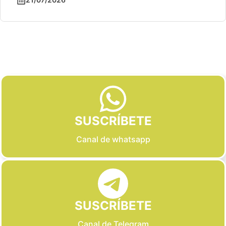
Slide 2 of 6
SUSCRÍBETE
Canal de whatsapp
SUSCRÍBETE
Canal de Telegram