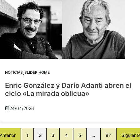
,
NOTICIAS
SLIDER HOME
Enric González y Darío Adanti abren el
ciclo «La mirada oblicua»
24/04/2026
Anterior
1
2
3
4
5
…
87
Siguient