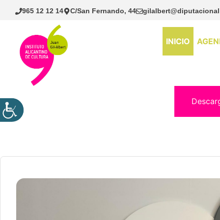
Saltar
965 12 12 14
C/San Fernando, 44
gilalbert@diputacional
al
contenido
INICIO
AGEN
Descar