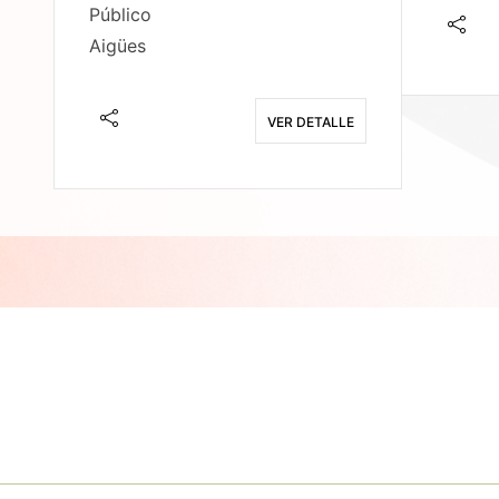
Público
Aigües
E
VER DETALLE