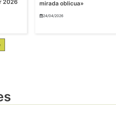
or 2026
mirada oblicua»
24/04/2026
e
es