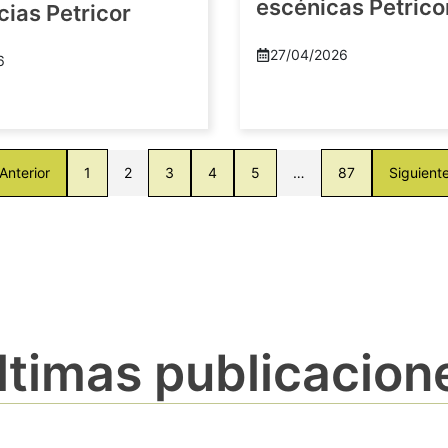
escénicas Petric
ias Petricor
27/04/2026
6
Anterior
1
2
3
4
5
…
87
Siguient
ltimas publicacion