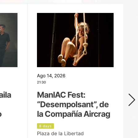
Ago 14, 2026
Ag
21:30
21
aila
ManIAC Fest:
M
“Desempolsant”, de
“
o
la Compañía Aircrag
D
8 days
9
Plaza de la Libertad
pa