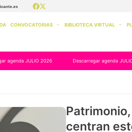
icante.es
DA
CONVOCATORIAS
BIBLIOTECA VIRTUAL
P
gar agenda JULIO 2026
Descarregar agenda JULI
Patrimonio, 
centran est