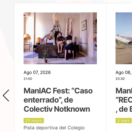
Ago 07, 2026
Ago 08,
21:00
20:30
ManIAC Fest: “Caso
ManI
enterrado”, de
“REC
Colectiv Notknown
, de 
25 hours
2 days
Pista deportiva del Colegio