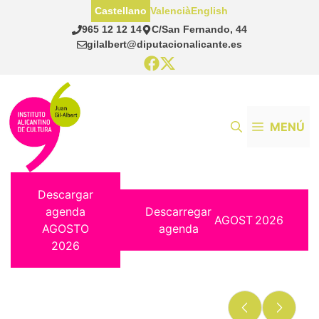
Saltar
Castellano
Valencià
English
al
965 12 12 14
C/San Fernando, 44
contenido
gilalbert@diputacionalicante.es
MENÚ
Descargar
agenda
Descarregar
AGOST
2026
AGOSTO
agenda
2026