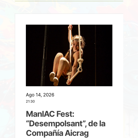
Ago 14, 2026
A
21:30
21
ManIAC Fest:
a
“Desempolsant”, de la
Compañía Aicrag