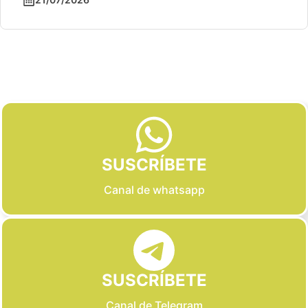
Slide 2 of 6
SUSCRÍBETE
Canal de whatsapp
SUSCRÍBETE
Canal de Telegram