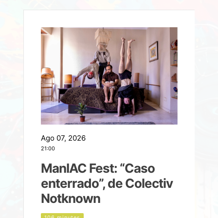
Ago 07, 2026
A
21:00
2
ManIAC Fest: “Caso
a
enterrado”, de Colectiv
Notknown
n
106 minutes