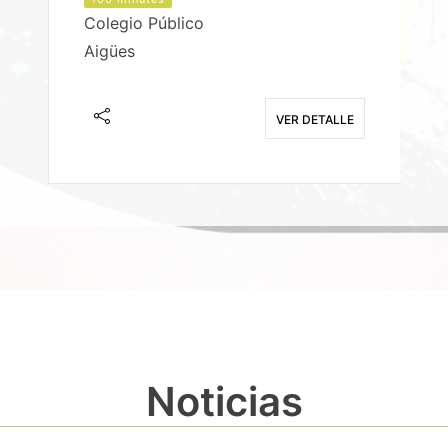
Colegio Público
Aigües
E
VER DETALLE
Noticias