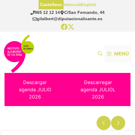
Saltar
Castellano
Valencià
English
al
965 12 12 14
C/San Fernando, 44
contenido
gilalbert@diputacionalicante.es
MENÚ
Descargar
Descarregar
agenda JULIO
agenda JULIOL
2026
2026