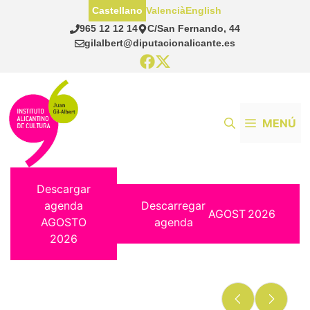
Saltar
Castellano
Valencià
English
al
965 12 12 14
C/San Fernando, 44
contenido
gilalbert@diputacionalicante.es
MENÚ
Descargar
agenda
Descarregar
AGOST
2026
AGOSTO
agenda
2026