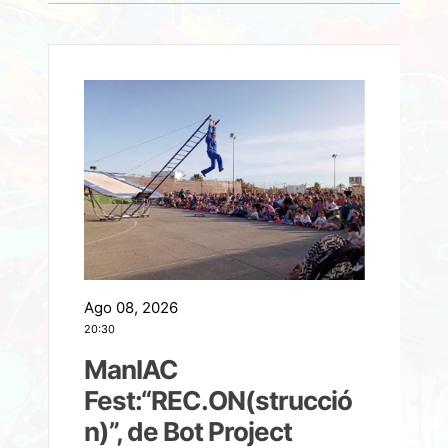
Ago 08, 2026
A
20:30
2
ManIAC
M
a
Fest:“REC.ON(strucció
l
n)”, de Bot Project