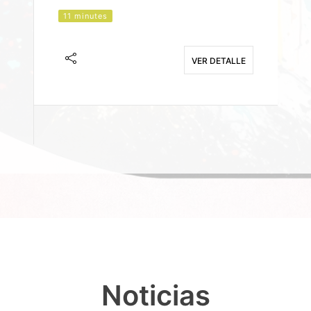
11 minutes
J
F
VER DETALLE
E
Noticias