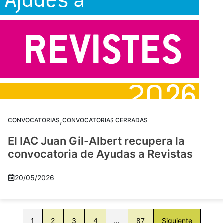
,
CONVOCATORIAS
CONVOCATORIAS CERRADAS
El IAC Juan Gil-Albert recupera la
convocatoria de Ayudas a Revistas
20/05/2026
1
2
3
4
…
87
Siguiente