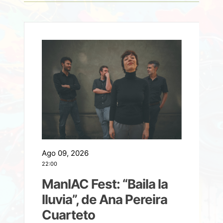
Ago 09, 2026
A
22:00
21
ManIAC Fest: “Baila la
a
lluvia”, de Ana Pereira
Cuarteto