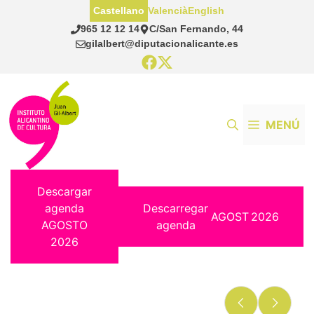
Saltar
Castellano
Valencià
English
al
965 12 12 14
C/San Fernando, 44
contenido
gilalbert@diputacionalicante.es
MENÚ
Descargar
agenda
Descarregar
AGOST
2026
AGOSTO
agenda
2026