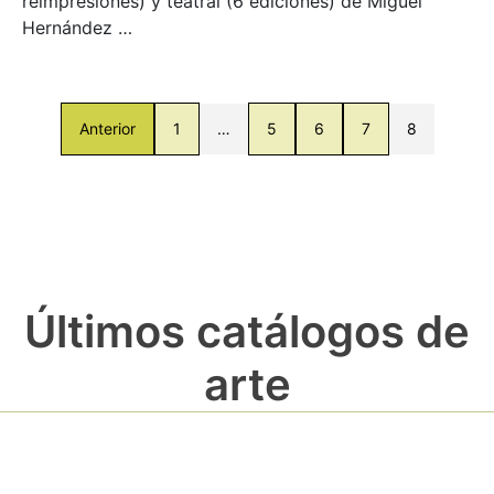
reimpresiones) y teatral (6 ediciones) de Miguel
Hernández …
Anterior
1
…
5
6
7
8
Últimos catálogos de
arte