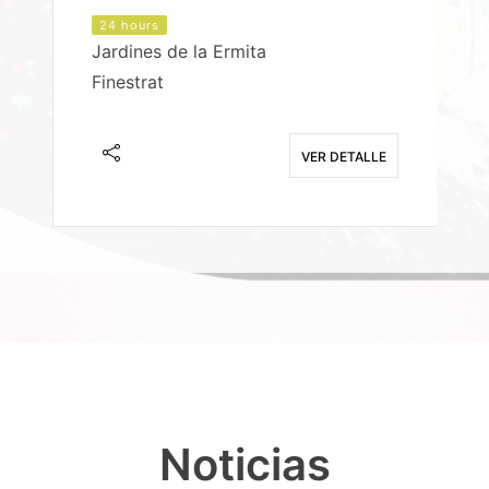
24 hours
Jardines de la Ermita
P
Finestrat
S
E
VER DETALLE
Noticias