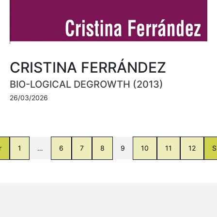
CRISTINA FERRÁNDEZ
BIO-LOGICAL DEGROWTH (2013)
26/03/2026
r
1
…
6
7
8
9
10
11
12
S