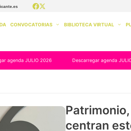
icante.es
DA
CONVOCATORIAS
BIBLIOTECA VIRTUAL
P
gar agenda JULIO 2026
Descarregar agenda JULI
Patrimonio, 
centran est