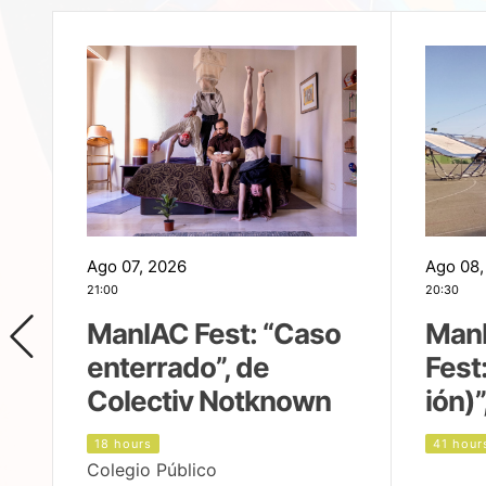
Ago 07, 2026
Ago 08,
21:00
20:30
ManIAC Fest: “Caso
Man
enterrado”, de
Fest
Colectiv Notknown
ión)”
18 hours
41 hour
Colegio Público