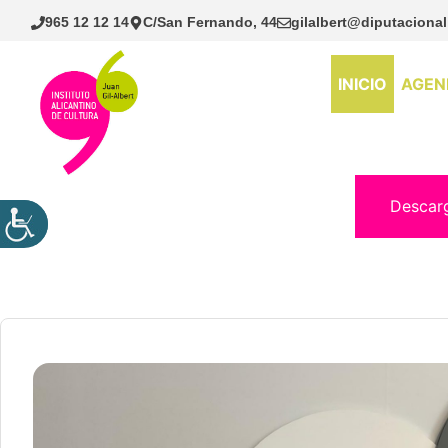
Saltar
965 12 12 14
C/San Fernando, 44
gilalbert@diputacional
al
contenido
INICIO
AGEN
Descar