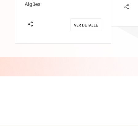
Aigües
E
VER DETALLE