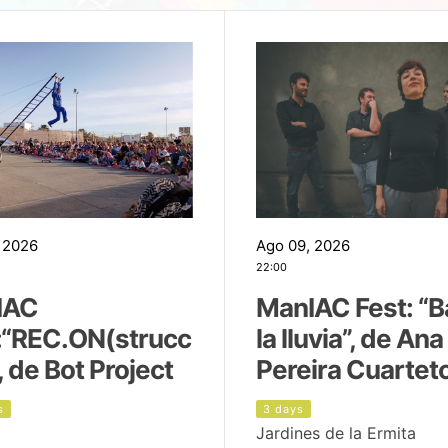
 2026
Ago 09, 2026
22:00
IAC
ManIAC Fest: “B
:“REC.ON(strucc
la lluvia”, de Ana
, de Bot Project
Pereira Cuartet
s
3 days
Jardines de la Ermita