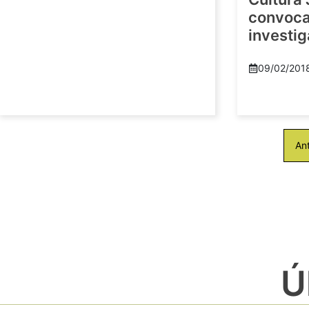
convoca 
investi
09/02/201
Ant
Ú