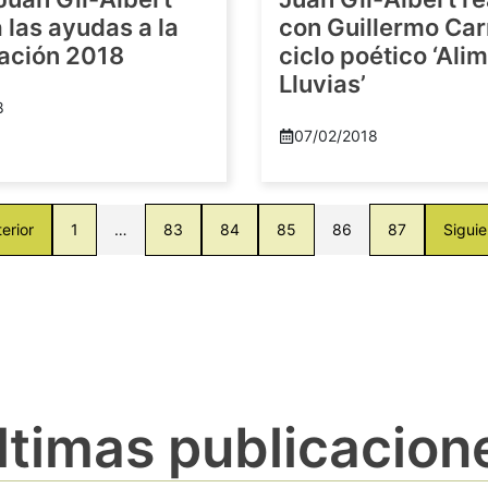
las ayudas a la
con Guillermo Car
gación 2018
ciclo poético ‘Al
Lluvias’
8
07/02/2018
erior
1
…
83
84
85
86
87
Siguie
ltimas publicacion