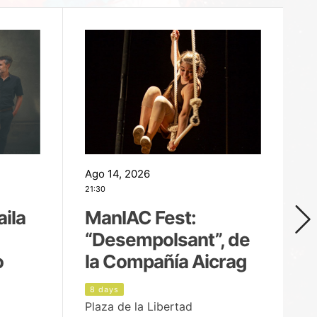
Ago 14, 2026
Ag
21:30
21
aila
ManIAC Fest:
M
“Desempolsant”, de
“
o
la Compañía Aicrag
D
8 days
9
Plaza de la Libertad
Pa