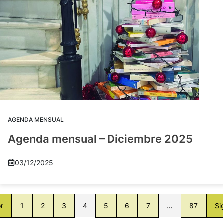
AGENDA MENSUAL
Agenda mensual – Diciembre 2025
03/12/2025
or
1
2
3
4
5
6
7
…
87
Si