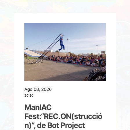
Ago 08, 2026
A
20:30
2
ManIAC
M
a
Fest:“REC.ON(strucció
l
n)”, de Bot Project