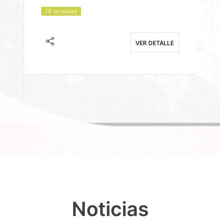
76 minutes
J
F
VER DETALLE
E
Noticias