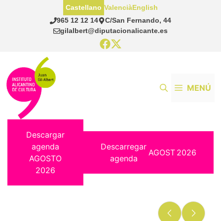
Saltar
Castellano
Valencià
English
al
965 12 12 14
C/San Fernando, 44
contenido
gilalbert@diputacionalicante.es
MENÚ
Descargar
agenda
Descarregar
AGOST
2026
AGOSTO
agenda
2026