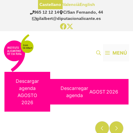
Saltar
Castellano
Valencià
English
al
965 12 12 14
C/San Fernando, 44
contenido
gilalbert@diputacionalicante.es
MENÚ
Descargar
agenda
Descarregar
AGOST
2026
AGOSTO
agenda
2026