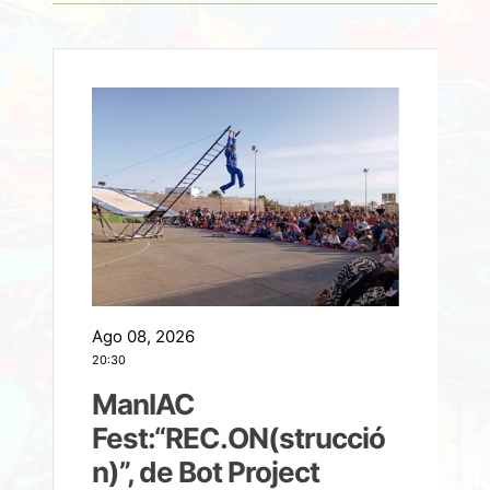
Ago 08, 2026
A
20:30
2
ManIAC
M
a
Fest:“REC.ON(strucció
l
n)”, de Bot Project