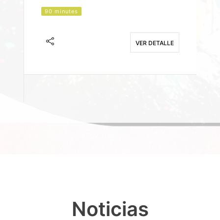
90 minutes
J
F
VER DETALLE
E
Noticias