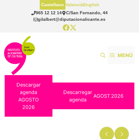
Saltar
Castellano
Valencià
English
al
965 12 12 14
C/San Fernando, 44
contenido
gilalbert@diputacionalicante.es
MENÚ
Descargar
agenda
Descarregar
AGOST
2026
AGOSTO
agenda
2026