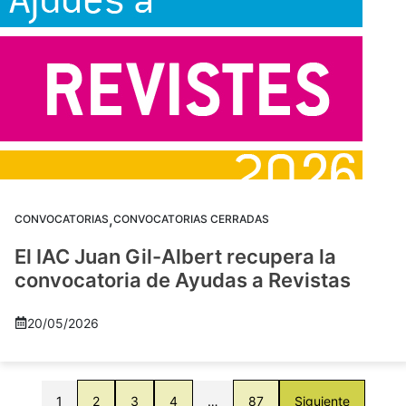
,
CONVOCATORIAS
CONVOCATORIAS CERRADAS
El IAC Juan Gil-Albert recupera la
convocatoria de Ayudas a Revistas
20/05/2026
1
2
3
4
…
87
Siguiente