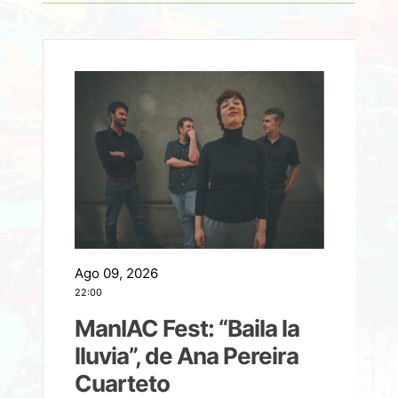
Ago 09, 2026
A
22:00
21
ManIAC Fest: “Baila la
a
lluvia”, de Ana Pereira
Cuarteto