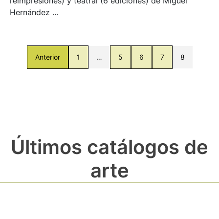
reimpresiones) y teatral (6 ediciones) de Miguel
Hernández …
Anterior
1
…
5
6
7
8
Últimos catálogos de
arte