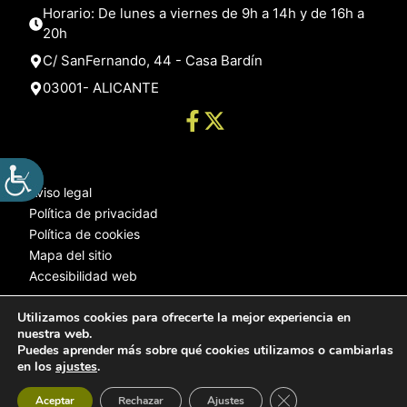
Horario: De lunes a viernes de 9h a 14h y de 16h a
20h
C/ SanFernando, 44 - Casa Bardín
03001- ALICANTE
Aviso legal
Política de privacidad
Política de cookies
Mapa del sitio
Accesibilidad web
Utilizamos cookies para ofrecerte la mejor experiencia en
nuestra web.
© 2025 Web desarrollada por el Servicio de Informática de Diputación
Puedes aprender más sobre qué cookies utilizamos o cambiarlas
de Alicante
en los
ajustes
.
Cerrar el banner de 
Aceptar
Rechazar
Ajustes