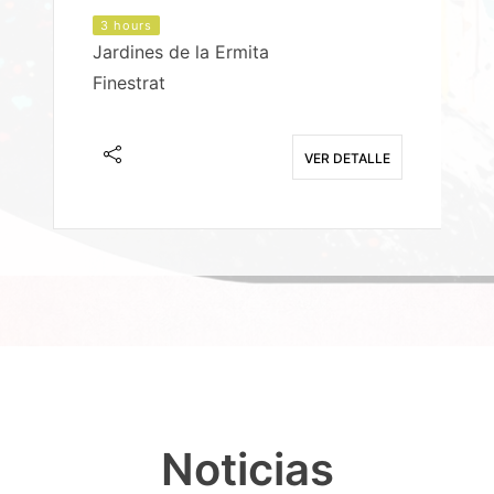
3 hours
Jardines de la Ermita
P
Finestrat
S
E
VER DETALLE
Noticias