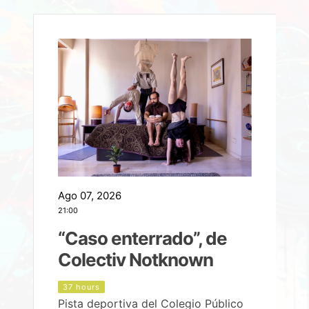
Ago 07, 2026
A
21:00
2
e
“Caso enterrado”, de
Colectiv Notknown
d
37 hours
Pista deportiva del Colegio Público
P