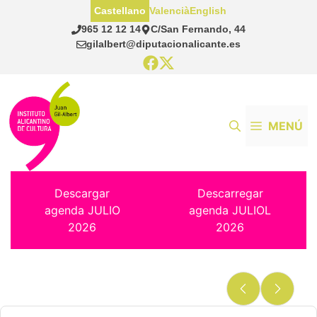
Saltar
Castellano
Valencià
English
al
965 12 12 14
C/San Fernando, 44
contenido
gilalbert@diputacionalicante.es
MENÚ
Descargar
Descarregar
agenda JULIO
agenda JULIOL
2026
2026