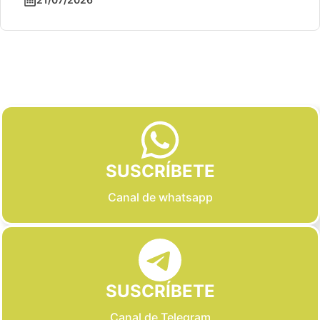
Slide 2 of 6
SUSCRÍBETE
Canal de whatsapp
SUSCRÍBETE
Canal de Telegram