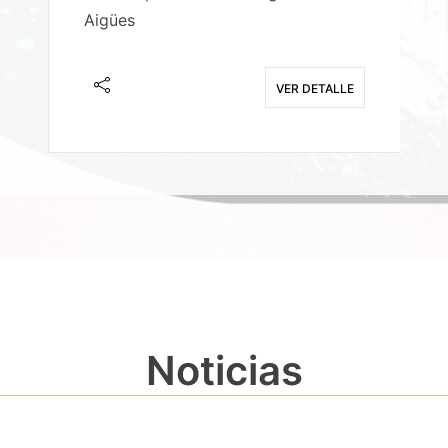
Aigües
A
E
VER DETALLE
Noticias