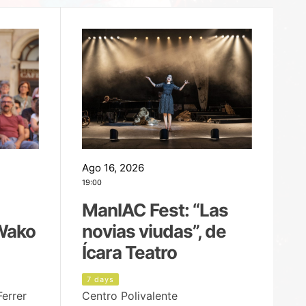
Ago 16, 2026
Ag
19:00
22
ManIAC Fest: “Las
M
Wako
novias viudas”, de
l
Ícara Teatro
P
7 days
8
Ferrer
Centro Polivalente
Ja