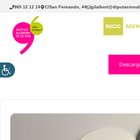
Saltar
965 12 12 14
C/San Fernando, 44
gilalbert@diputacional
al
contenido
INICIO
AGEN
Descarg