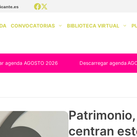
icante.es
DA
CONVOCATORIAS
BIBLIOTECA VIRTUAL
P
ar agenda AGOSTO 2026
Descarregar agenda
AG
Patrimonio, 
centran est