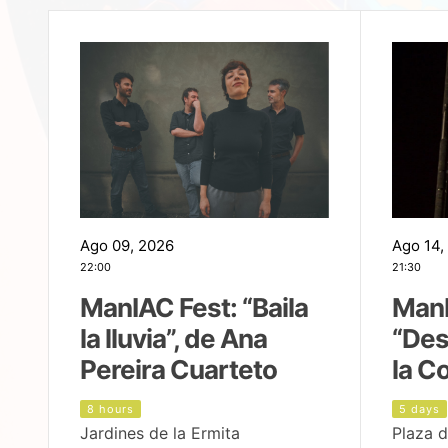
Ago 09, 2026
Ago 14,
22:00
21:30
ManIAC Fest: “Baila
ManI
la lluvia”, de Ana
“Des
Pereira Cuarteto
la C
8 hours
5 days
Jardines de la Ermita
Plaza d