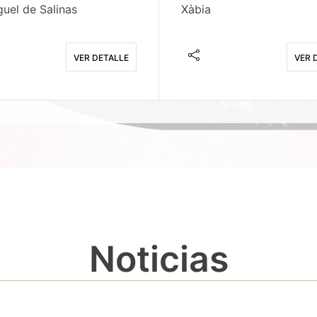
uel de Salinas
Xàbia
VER DETALLE
VER 
Noticias