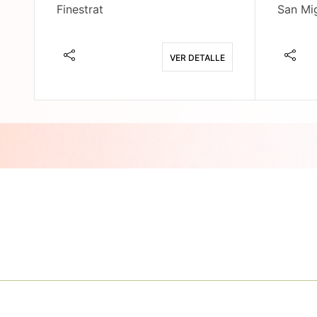
Finestrat
San Mig
E
VER DETALLE