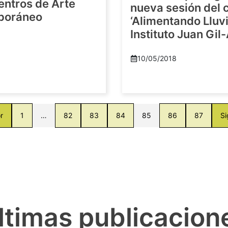
entros de Arte
nueva sesión del c
poráneo
‘Alimentando Lluvi
Instituto Juan Gil
8
10/05/2018
r
1
…
82
83
84
85
86
87
Si
ltimas publicacion