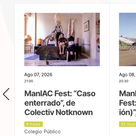
Ago 07, 2026
Ago 08,
21:00
20:30
ManIAC Fest: “Caso
Man
enterrado”, de
Fest
Colectiv Notknown
ión)”
8 hours
32 hour
Colegio Público