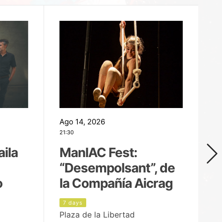
Ago 14, 2026
Ag
21:30
21
aila
ManIAC Fest:
M
“Desempolsant”, de
“
o
la Compañía Aicrag
D
7 days
8
Plaza de la Libertad
Pa