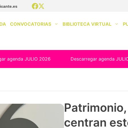
icante.es
DA
CONVOCATORIAS
BIBLIOTECA VIRTUAL
P
gar agenda JULIO 2026
Descarregar agenda JULI
Patrimonio, 
centran est