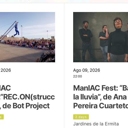
 2026
Ago 09, 2026
22:00
IAC
ManIAC Fest: “B
:“REC.ON(strucc
la lluvia”, de Ana
, de Bot Project
Pereira Cuartet
s
2 days
Jardines de la Ermita