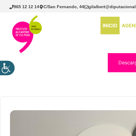
Saltar
965 12 12 14
C/San Fernando, 44
gilalbert@diputacional
al
contenido
INICIO
AGEN
Descar