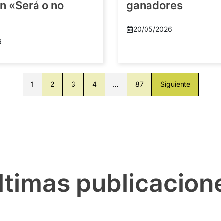
n «Será o no
ganadores
20/05/2026
6
1
2
3
4
…
87
Siguiente
ltimas publicacion