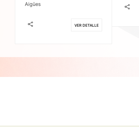
Aigües
E
VER DETALLE