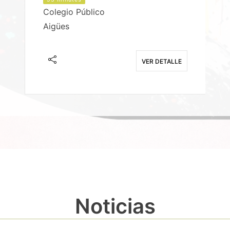
Colegio Público
Aigües
E
VER DETALLE
Noticias