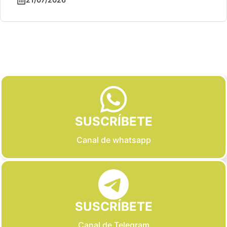
Slide 2 of 6
SUSCRÍBETE
Canal de whatsapp
SUSCRÍBETE
Canal de Telegram