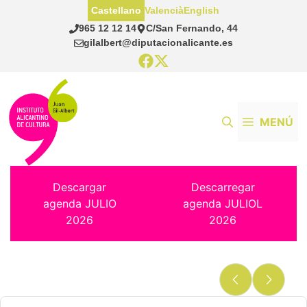
Saltar
Castellano
Valencià
English
al
965 12 12 14
C/San Fernando, 44
contenido
gilalbert@diputacionalicante.es
MENÚ
Descargar
Descarregar
agenda JULIO
agenda JULIOL
2026
2026