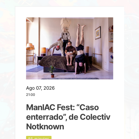
Ago 07, 2026
A
21:00
2
ManIAC Fest: “Caso
a
enterrado”, de Colectiv
Notknown
n
95 minutes