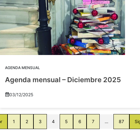
AGENDA MENSUAL
Agenda mensual – Diciembre 2025
03/12/2025
or
1
2
3
4
5
6
7
…
87
Si