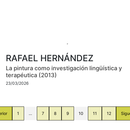
RAFAEL HERNÁNDEZ
La pintura como investigación lingüística y
terapéutica (2013)
23/03/2026
rior
1
…
7
8
9
10
11
12
Sigu