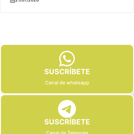
Slide 2 of 6
SUSCRÍBETE
Canal de whatsapp
SUSCRÍBETE
Canal de Telegram