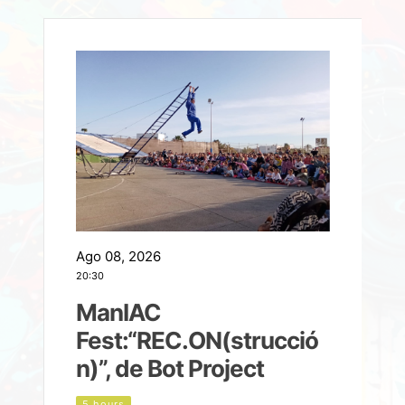
Ago 08, 2026
A
20:30
2
ManIAC
M
a
Fest:“REC.ON(strucció
l
n)”, de Bot Project
5 hours