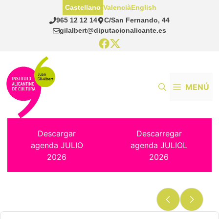
Saltar
Castellano
Valencià
English
al
965 12 12 14
C/San Fernando, 44
contenido
gilalbert@diputacionalicante.es
MENÚ
Descargar
Descarregar
agenda JULIO
agenda JULIOL
2026
2026