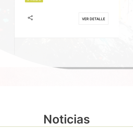
J
F
VER DETALLE
E
Noticias