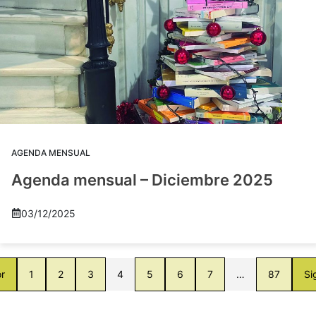
AGENDA MENSUAL
Agenda mensual – Diciembre 2025
03/12/2025
or
1
2
3
4
5
6
7
…
87
Si