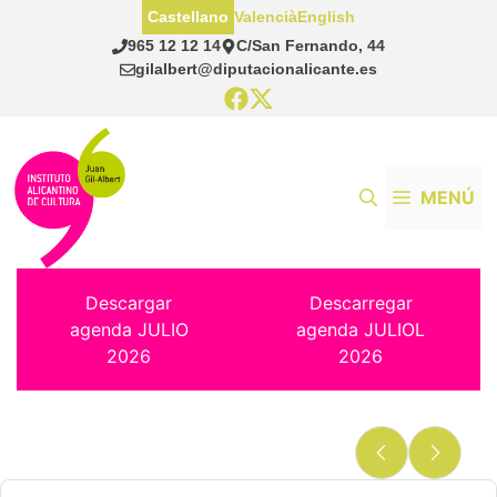
Saltar
Castellano
Valencià
English
al
965 12 12 14
C/San Fernando, 44
contenido
gilalbert@diputacionalicante.es
MENÚ
Descargar
Descarregar
agenda JULIO
agenda JULIOL
2026
2026