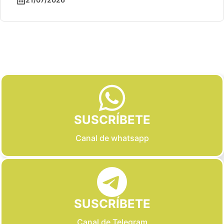
Slide 2 of 6
SUSCRÍBETE
Canal de whatsapp
SUSCRÍBETE
Canal de Telegram