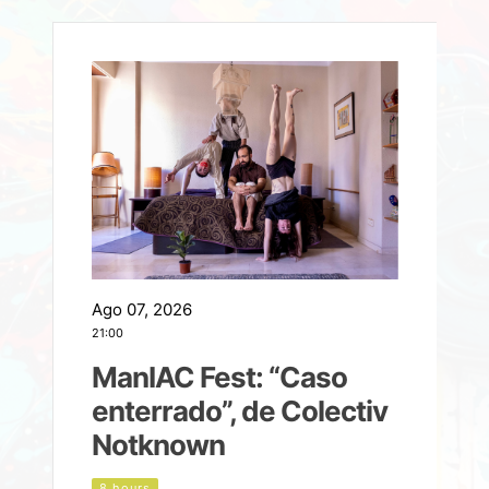
Ago 07, 2026
A
21:00
2
ManIAC Fest: “Caso
a
enterrado”, de Colectiv
Notknown
n
8 hours