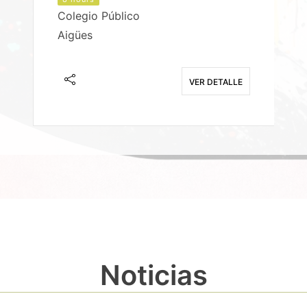
Colegio Público
Aigües
E
VER DETALLE
Noticias