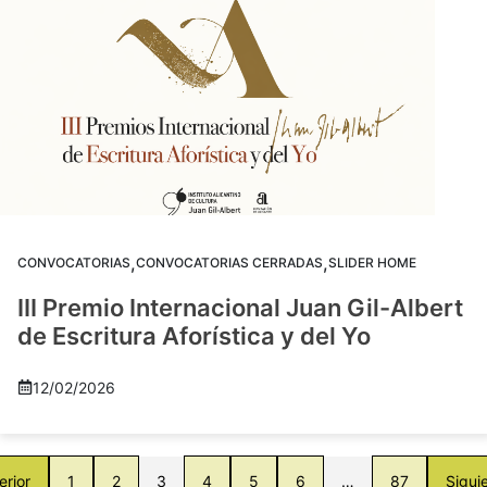
,
,
CONVOCATORIAS
CONVOCATORIAS CERRADAS
SLIDER HOME
III Premio Internacional Juan Gil-Albert
de Escritura Aforística y del Yo
12/02/2026
erior
1
2
3
4
5
6
…
87
Sigui