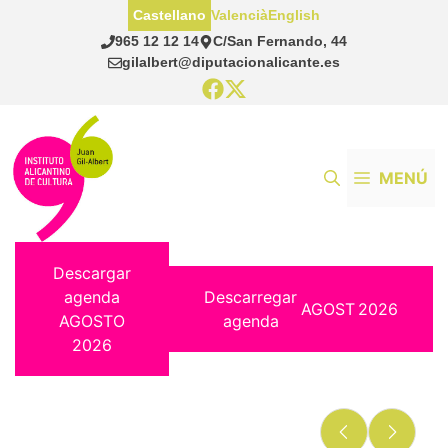
Saltar
Castellano
Valencià
English
al
965 12 12 14
C/San Fernando, 44
contenido
gilalbert@diputacionalicante.es
MENÚ
Descargar
agenda
Descarregar
AGOST
2026
AGOSTO
agenda
2026