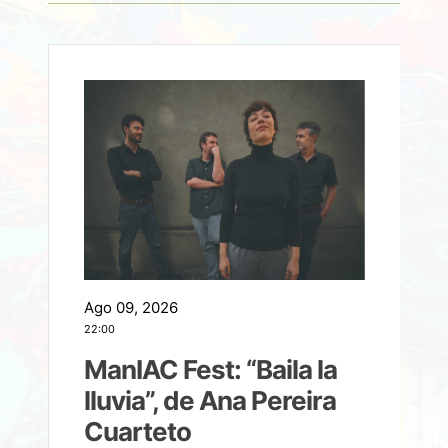
Ago 09, 2026
A
22:00
21
ManIAC Fest: “Baila la
a
lluvia”, de Ana Pereira
Cuarteto