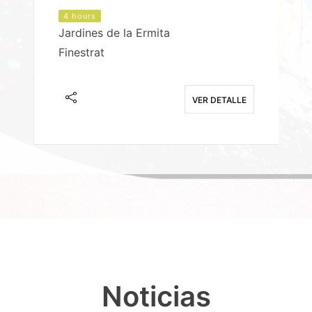
4 hours
Jardines de la Ermita
P
Finestrat
S
E
VER DETALLE
Noticias