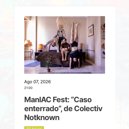
Ago 07, 2026
A
21:00
2
ManIAC Fest: “Caso
a
enterrado”, de Colectiv
Notknown
n
20 hours