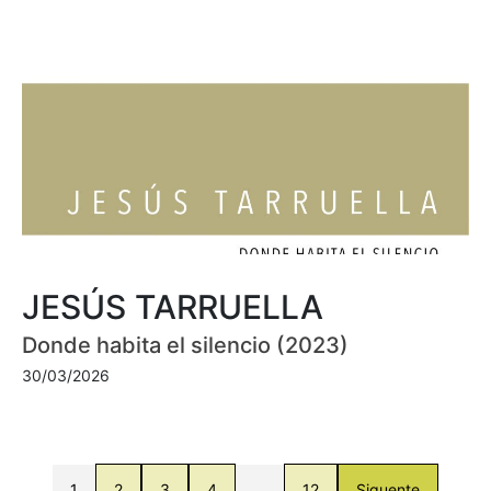
JESÚS TARRUELLA
Donde habita el silencio (2023)
30/03/2026
1
2
3
4
…
12
Siguente