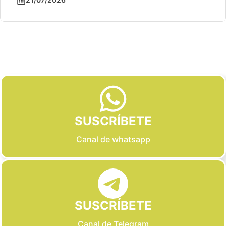
Slide 2 of 6
SUSCRÍBETE
Canal de whatsapp
SUSCRÍBETE
Canal de Telegram