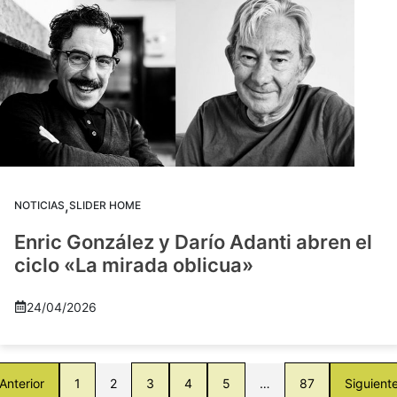
,
NOTICIAS
SLIDER HOME
Enric González y Darío Adanti abren el
ciclo «La mirada oblicua»
24/04/2026
Anterior
1
2
3
4
5
…
87
Siguient