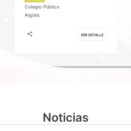
Colegio Público
Aigües
E
VER DETALLE
Noticias