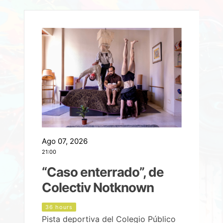
Ago 07, 2026
A
21:00
2
e
“Caso enterrado”, de
Colectiv Notknown
d
36 hours
Pista deportiva del Colegio Público
P