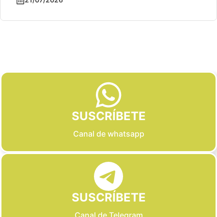
Slide 2 of 6
SUSCRÍBETE
Canal de whatsapp
SUSCRÍBETE
Canal de Telegram