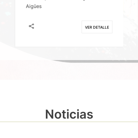
Aigües
A
E
VER DETALLE
Noticias