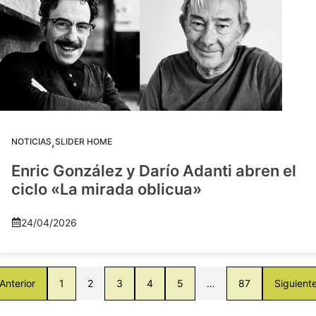
,
NOTICIAS
SLIDER HOME
Enric González y Darío Adanti abren el
ciclo «La mirada oblicua»
24/04/2026
Anterior
1
2
3
4
5
…
87
Siguient