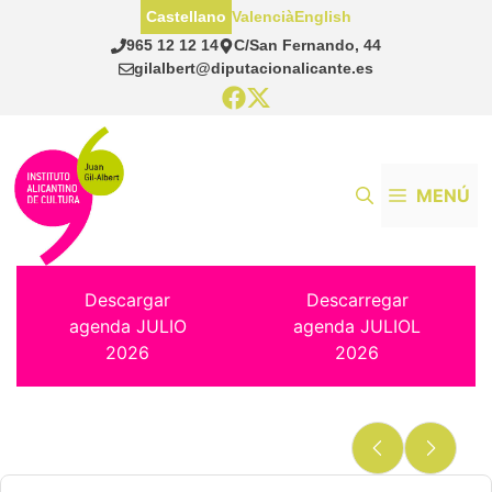
Saltar
Castellano
Valencià
English
al
965 12 12 14
C/San Fernando, 44
contenido
gilalbert@diputacionalicante.es
MENÚ
Descargar
Descarregar
agenda JULIO
agenda JULIOL
2026
2026