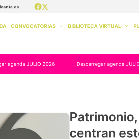
icante.es
DA
CONVOCATORIAS
BIBLIOTECA VIRTUAL
P
gar agenda JULIO 2026
Descarregar agenda JULI
Patrimonio, 
centran est