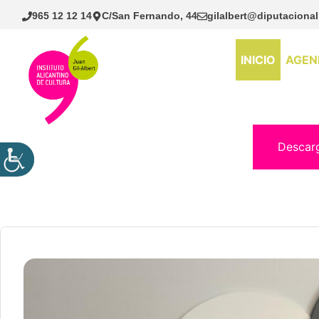
Saltar
965 12 12 14
C/San Fernando, 44
gilalbert@diputacional
al
contenido
INICIO
AGEN
Descar