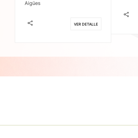
Aigües
E
VER DETALLE