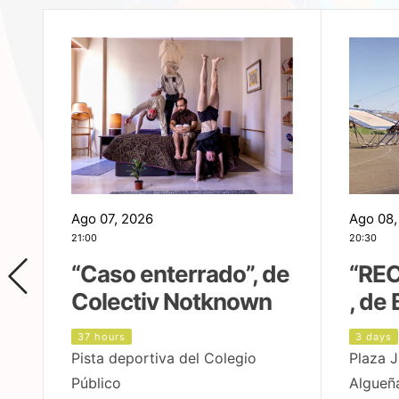
Ago 07, 2026
Ago 08,
21:00
20:30
,
“Caso enterrado”, de
“REC
Colectiv Notknown
, de 
37 hours
3 days
Pista deportiva del Colegio
Plaza J
Público
Algueñ