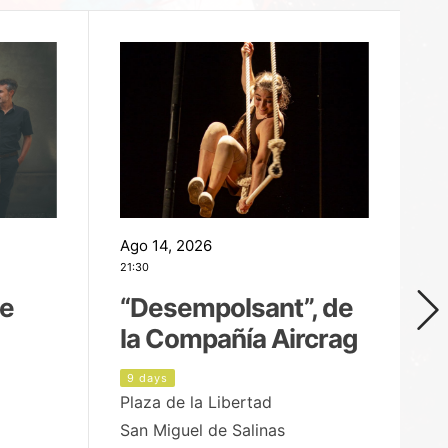
Ago 14, 2026
Ag
21:30
21
de
“Desempolsant”, de
“
la Compañía Aircrag
D
9 days
1
Plaza de la Libertad
pa
San Miguel de Salinas
X