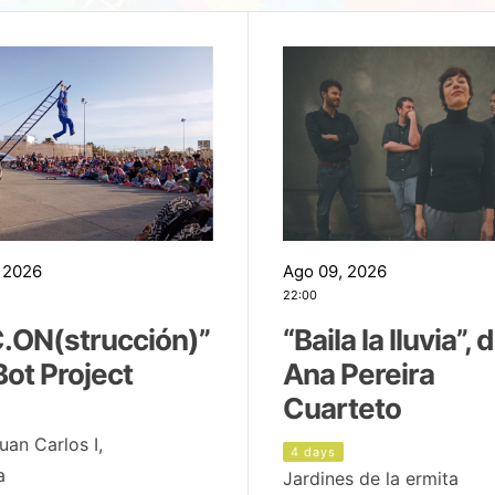
 2026
Ago 09, 2026
22:00
.ON(strucción)”
“Baila la lluvia”, 
Bot Project
Ana Pereira
Cuarteto
uan Carlos I,
4 days
a
Jardines de la ermita