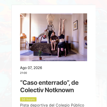
Ago 07, 2026
A
21:00
2
e
“Caso enterrado”, de
Colectiv Notknown
d
30 hours
Pista deportiva del Colegio Público
P