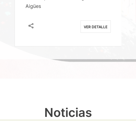
Aigües
A
E
VER DETALLE
Noticias