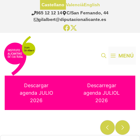
Saltar
Castellano
Valencià
English
al
965 12 12 14
C/San Fernando, 44
contenido
gilalbert@diputacionalicante.es
MENÚ
Descargar
Descarregar
agenda JULIO
agenda JULIOL
2026
2026