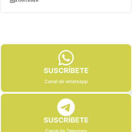
Slide 2 of 6
SUSCRÍBETE
Canal de whatsapp
SUSCRÍBETE
Canal de Telegram