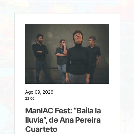
Ago 09, 2026
A
22:00
21
ManIAC Fest: “Baila la
a
lluvia”, de Ana Pereira
Cuarteto