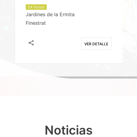
24 hours
Jardines de la Ermita
P
Finestrat
S
E
VER DETALLE
Noticias