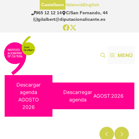
Saltar
Castellano
Valencià
English
al
965 12 12 14
C/San Fernando, 44
contenido
gilalbert@diputacionalicante.es
MENÚ
Descargar
agenda
Descarregar
AGOST
2026
AGOSTO
agenda
2026