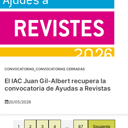
,
CONVOCATORIAS
CONVOCATORIAS CERRADAS
El IAC Juan Gil-Albert recupera la
convocatoria de Ayudas a Revistas
20/05/2026
1
2
3
4
…
87
Siguiente