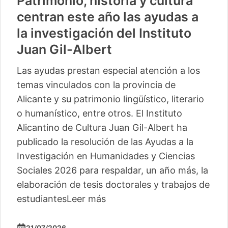
Vuelve «Cultura-500» con
actividades para 13 pequeños
municipios más
La segunda edición de este ciclo del Instituto
Alicantino de Cultura Juan Gil-Albert
comienza este sábado en Camp de Mirra
con un taller de percusión de Pakito Baeza
La segunda edición del ciclo ‘Cultura -500’
del Instituto Alicantino de Cultura Juan Gil-
Albert llegará este verano a trece
localidades, con lo
Leer más
04/06/2026