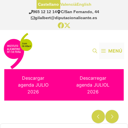
Saltar
Castellano
Valencià
English
al
965 12 12 14
C/San Fernando, 44
contenido
gilalbert@diputacionalicante.es
MENÚ
Descargar
Descarregar
agenda JULIO
agenda JULIOL
2026
2026