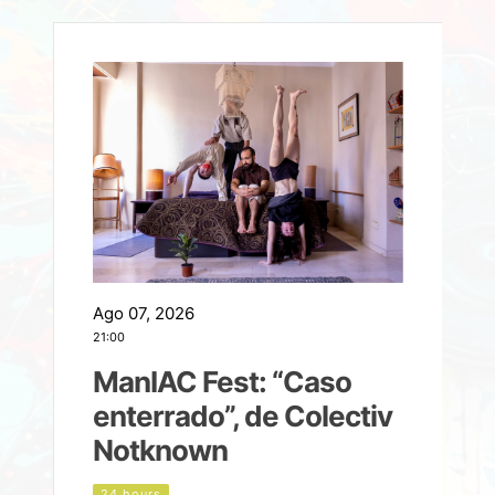
Ago 07, 2026
A
21:00
2
ManIAC Fest: “Caso
a
enterrado”, de Colectiv
Notknown
d
24 hours