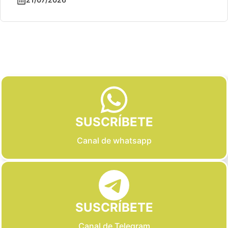
Slide 2 of 6
SUSCRÍBETE
Canal de whatsapp
SUSCRÍBETE
Canal de Telegram