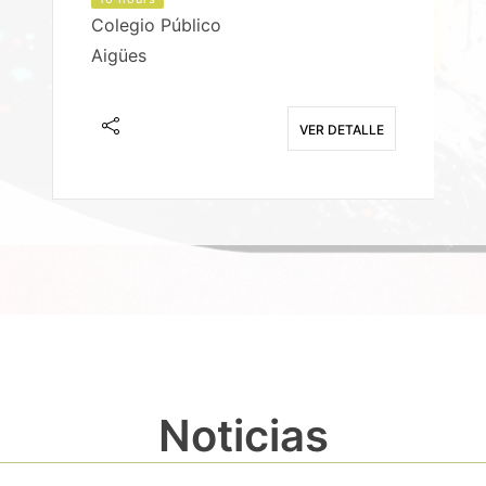
Colegio Público
Aigües
E
VER DETALLE
Noticias