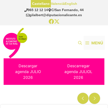
Saltar
Castellano
Valencià
English
al
965 12 12 14
C/San Fernando, 44
contenido
gilalbert@diputacionalicante.es
MENÚ
Descargar
Descarregar
agenda JULIO
agenda JULIOL
2026
2026