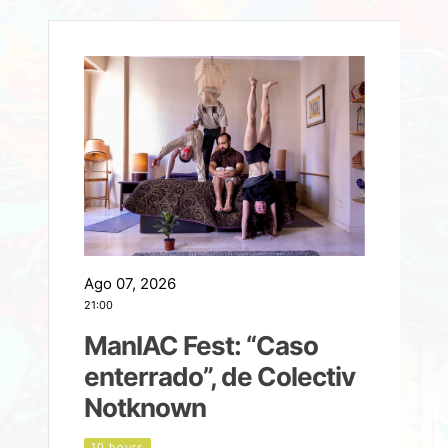
Ago 07, 2026
A
21:00
2
ManIAC Fest: “Caso
a
enterrado”, de Colectiv
Notknown
n
10 hours